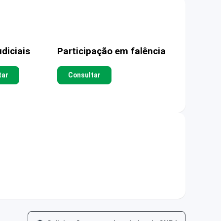
diciais
Participação em falência
tar
Consultar