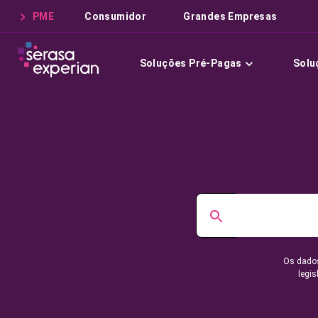
PME
Consumidor
Grandes Empresas
Soluções Pré-Pagas
Solu
Os dados
legis