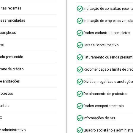
ltas recentes
Indicação de consultas recent
esas vinculadas
Indicação de empresas vincul
completos
Dados cadastrais completos
ivo
Serasa Score Positivo
nda presumida
Faturamento ou renda presum
ite de crédito
Recomendação e limite de créd
 e anotações
Dívidas, negativas e anotaçõe
rotestos
Detalhamento de protestos
ntais
Dados comportamentais
PC
Informações do SPC
e administrativo
Quadro societário e administr