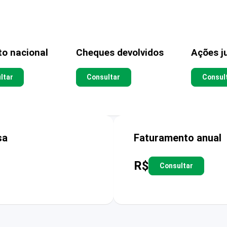
to nacional
Cheques devolvidos
Ações ju
ltar
Consultar
Consul
sa
Faturamento anual
R$
Consultar