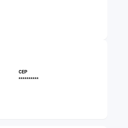
CEP
**********