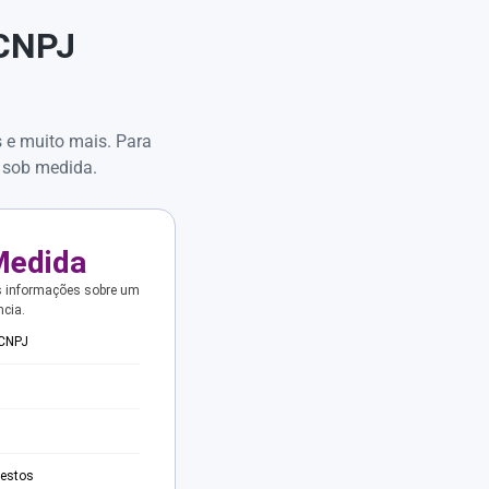
 CNPJ
s e muito mais. Para
 sob medida.
Medida
s informações sobre um
ncia.
 CNPJ
testos