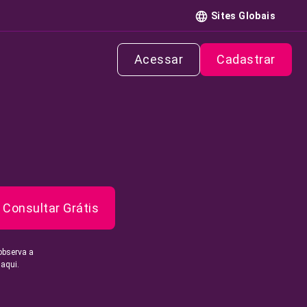
Sites Globais
Acessar
Cadastrar
Consultar Grátis
observa a
 aqui.