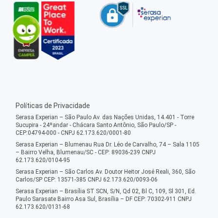
Políticas de Privacidade
Serasa Experian – São Paulo Av. das Nações Unidas, 14.401 - Torre
Sucupira - 24ºandar - Chácara Santo Antônio, São Paulo/SP -
CEP:04794-000 - CNPJ 62.173.620/0001-80
Serasa Experian – Blumenau Rua Dr. Léo de Carvalho, 74 – Sala 1105
– Bairro Velha, Blumenau/SC - CEP: 89036-239 CNPJ
62.173.620/0104-95
Serasa Experian – São Carlos Av. Doutor Heitor José Reali, 360, São
Carlos/SP CEP: 13571-385 CNPJ 62.173.620/0093-06
Serasa Experian – Brasília ST SCN, S/N, Qd 02, Bl C, 109, Sl 301, Ed.
Paulo Sarasate Bairro Asa Sul, Brasília – DF CEP: 70302-911 CNPJ
62.173.620/0131-68