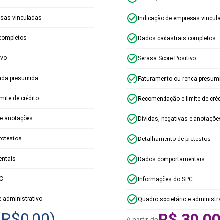
esas vinculadas
Indicação de empresas vincul
completos
Dados cadastrais completos
ivo
Serasa Score Positivo
nda presumida
Faturamento ou renda presum
ite de crédito
Recomendação e limite de créd
 e anotações
Dívidas, negativas e anotaçõe
rotestos
Detalhamento de protestos
ntais
Dados comportamentais
PC
Informações do SPC
e administrativo
Quadro societário e administr
(R$
0,00
)
R$
30,0
A partir de