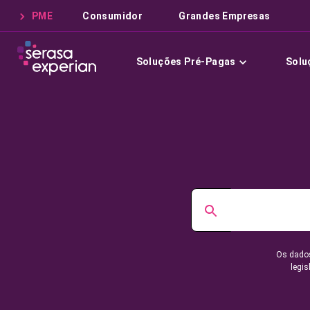
PME
Consumidor
Grandes Empresas
Soluções Pré-Pagas
Solu
Os dados
legis