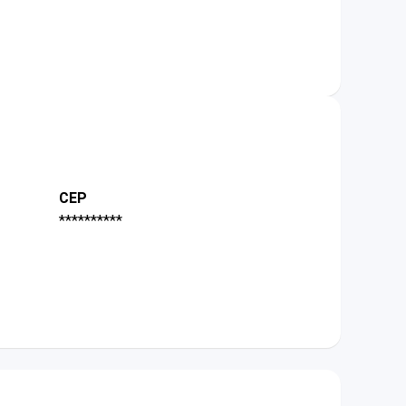
CEP
**********