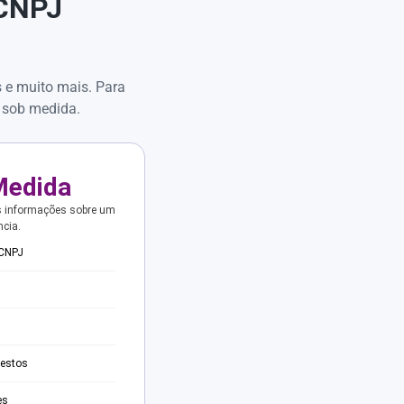
 CNPJ
s e muito mais. Para
 sob medida.
Medida
s informações sobre um
ncia.
 CNPJ
testos
es