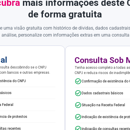
ubra
mais informações deste
de forma gratuita
e uma visão gratuita com histórico de dívidas, dados cadastrai
 análise, personalize com informações extras em uma consulta
ial
Consulta Sob 
sulta descobrindo se o CNPJ
Tenha acesso completo a todas a
 com bancos e outras empresas.
CNPJ e reduza riscos de inadimplê
istência do CNPJ
Confirmação de existência do
básicos
Dados cadastrais básicos
a Federal
Situação na Receita Federal
ência de protestos
Indicação de existência de pro
ltas recentes
Indicação de consultas recent