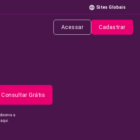
Sites Globais
Acessar
Cadastrar
Consultar Grátis
observa a
 aqui.