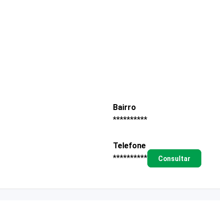
Bairro
**********
Telefone
**********
Consultar