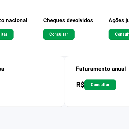
to nacional
Cheques devolvidos
Ações ju
ltar
Consultar
Consul
sa
Faturamento anual
R$
Consultar