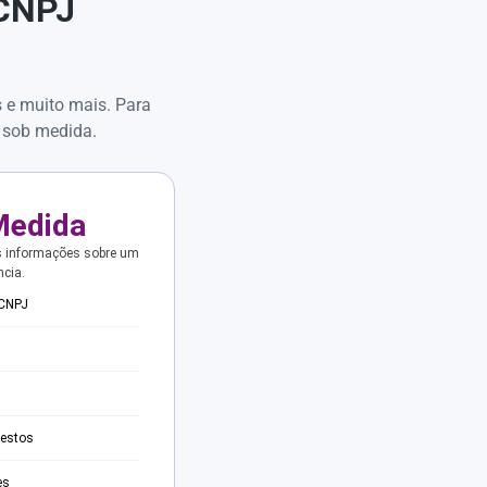
 CNPJ
s e muito mais. Para
 sob medida.
Medida
s informações sobre um
ncia.
 CNPJ
testos
es