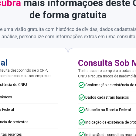
ubra
mais informações deste
de forma gratuita
e uma visão gratuita com histórico de dívidas, dados cadastrai
 análise, personalize com informações extras em uma consulta
ial
Consulta Sob 
sulta descobrindo se o CNPJ
Tenha acesso completo a todas a
 com bancos e outras empresas.
CNPJ e reduza riscos de inadimplê
istência do CNPJ
Confirmação de existência do
básicos
Dados cadastrais básicos
a Federal
Situação na Receita Federal
ência de protestos
Indicação de existência de pro
ltas recentes
Indicação de consultas recent