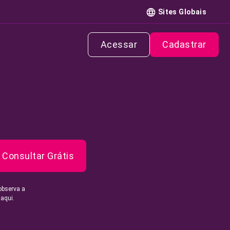
Sites Globais
Acessar
Cadastrar
Consultar Grátis
observa a
 aqui.