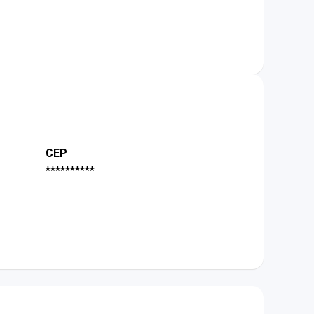
CEP
**********