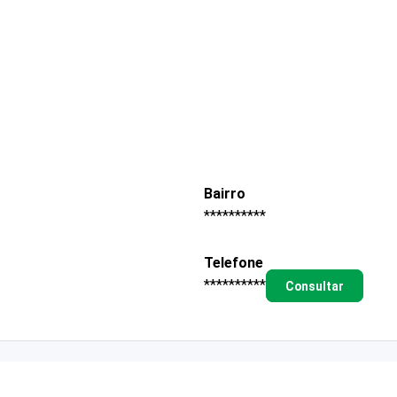
Bairro
**********
Telefone
**********
Consultar