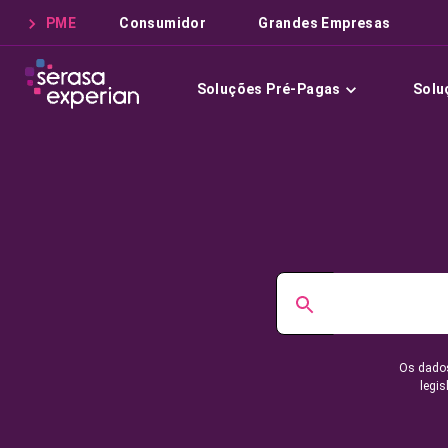
PME
Consumidor
Grandes Empresas
Soluções Pré-Pagas
Solu
Os dados
legis