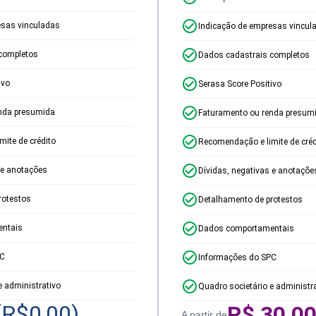
esas vinculadas
Indicação de empresas vincul
completos
Dados cadastrais completos
ivo
Serasa Score Positivo
nda presumida
Faturamento ou renda presum
ite de crédito
Recomendação e limite de créd
 e anotações
Dívidas, negativas e anotaçõe
rotestos
Detalhamento de protestos
ntais
Dados comportamentais
PC
Informações do SPC
e administrativo
Quadro societário e administr
(R$
0,00
)
R$
30,0
A partir de