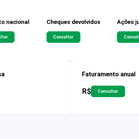
to nacional
Cheques devolvidos
Ações ju
ltar
Consultar
Consul
sa
Faturamento anual
R$
Consultar