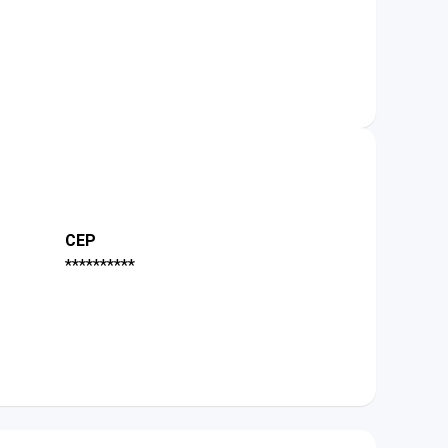
CEP
**********