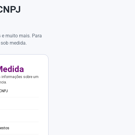
 CNPJ
s e muito mais. Para
 sob medida.
Medida
s informações sobre um
ncia.
 CNPJ
testos