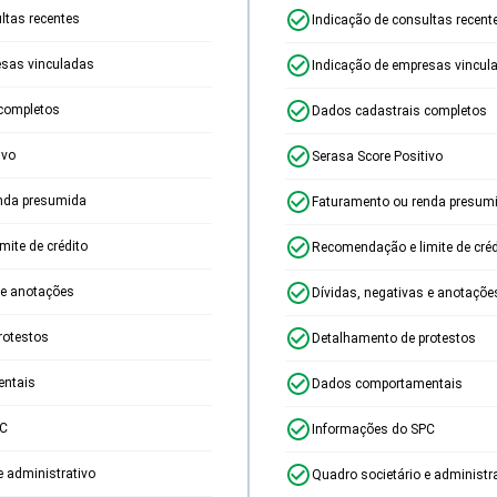
ltas recentes
Indicação de consultas recent
esas vinculadas
Indicação de empresas vincul
completos
Dados cadastrais completos
ivo
Serasa Score Positivo
nda presumida
Faturamento ou renda presum
ite de crédito
Recomendação e limite de créd
 e anotações
Dívidas, negativas e anotaçõe
rotestos
Detalhamento de protestos
ntais
Dados comportamentais
PC
Informações do SPC
e administrativo
Quadro societário e administr