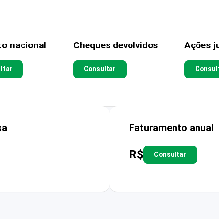
to nacional
Cheques devolvidos
Ações ju
ltar
Consultar
Consul
sa
Faturamento anual
R$
Consultar