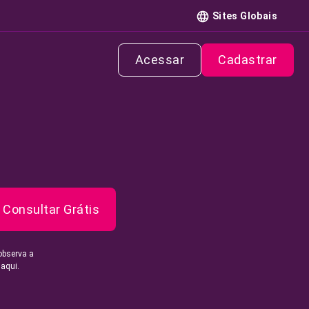
Sites Globais
Acessar
Cadastrar
Consultar Grátis
observa a
 aqui.