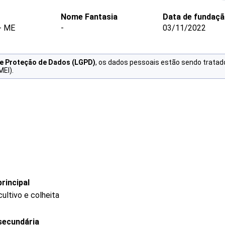
Nome Fantasia
Data de fundaç
- ME
-
03/11/2022
de Proteção de Dados (LGPD)
, os dados pessoais estão sendo tratad
MEI).
rincipal
ultivo e colheita
secundária