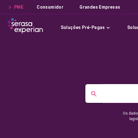
PME
Consumidor
Grandes Empresas
Soluções Pré-Pagas
Solu
Os dados
legis