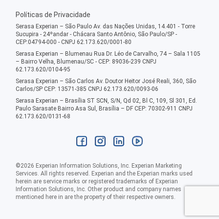
Políticas de Privacidade
Serasa Experian – São Paulo Av. das Nações Unidas, 14.401 - Torre
Sucupira - 24ºandar - Chácara Santo Antônio, São Paulo/SP -
CEP:04794-000 - CNPJ 62.173.620/0001-80
Serasa Experian – Blumenau Rua Dr. Léo de Carvalho, 74 – Sala 1105
– Bairro Velha, Blumenau/SC - CEP: 89036-239 CNPJ
62.173.620/0104-95
Serasa Experian – São Carlos Av. Doutor Heitor José Reali, 360, São
Carlos/SP CEP: 13571-385 CNPJ 62.173.620/0093-06
Serasa Experian – Brasília ST SCN, S/N, Qd 02, Bl C, 109, Sl 301, Ed.
Paulo Sarasate Bairro Asa Sul, Brasília – DF CEP: 70302-911 CNPJ
62.173.620/0131-68
©
2026
Experian Information Solutions, Inc. Experian Marketing
Services. All rights reserved. Experian and the Experian marks used
herein are service marks or registered trademarks of Experian
Information Solutions, Inc. Other product and company names
mentioned here in are the property of their respective owners.