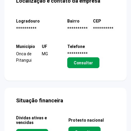
Localização e contato da empresa
Logradouro
Bairro
CEP
**********
**********
**********
Município
UF
Telefone
Onca de
MG
**********
Pitangui
Consultar
Situação financeira
Dívidas ativas e
Protesto nacional
vencidas