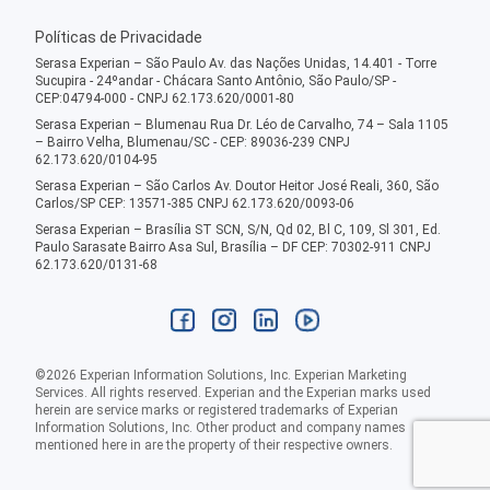
Políticas de Privacidade
Serasa Experian – São Paulo Av. das Nações Unidas, 14.401 - Torre
Sucupira - 24ºandar - Chácara Santo Antônio, São Paulo/SP -
CEP:04794-000 - CNPJ 62.173.620/0001-80
Serasa Experian – Blumenau Rua Dr. Léo de Carvalho, 74 – Sala 1105
– Bairro Velha, Blumenau/SC - CEP: 89036-239 CNPJ
62.173.620/0104-95
Serasa Experian – São Carlos Av. Doutor Heitor José Reali, 360, São
Carlos/SP CEP: 13571-385 CNPJ 62.173.620/0093-06
Serasa Experian – Brasília ST SCN, S/N, Qd 02, Bl C, 109, Sl 301, Ed.
Paulo Sarasate Bairro Asa Sul, Brasília – DF CEP: 70302-911 CNPJ
62.173.620/0131-68
©
2026
Experian Information Solutions, Inc. Experian Marketing
Services. All rights reserved. Experian and the Experian marks used
herein are service marks or registered trademarks of Experian
Information Solutions, Inc. Other product and company names
mentioned here in are the property of their respective owners.