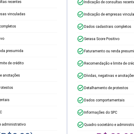
ltas recentes
Indicação de consultas recent
esas vinculadas
Indicação de empresas vincul
completos
Dados cadastrais completos
ivo
Serasa Score Positivo
nda presumida
Faturamento ou renda presum
ite de crédito
Recomendação e limite de créd
 e anotações
Dívidas, negativas e anotaçõe
rotestos
Detalhamento de protestos
ntais
Dados comportamentais
PC
Informações do SPC
e administrativo
Quadro societário e administr