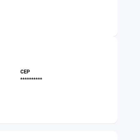
CEP
**********