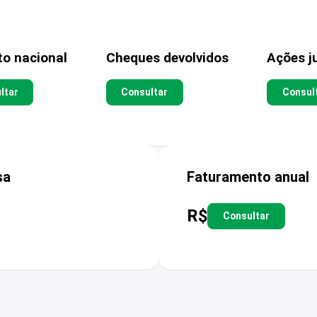
to nacional
Cheques devolvidos
Ações ju
ltar
Consultar
Consul
sa
Faturamento anual
R$
Consultar