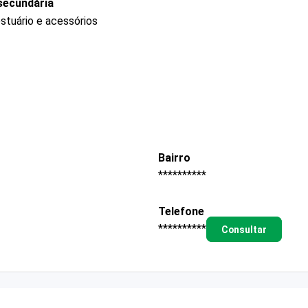
secundária
stuário e acessórios
Bairro
**********
Telefone
**********
Consultar