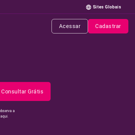
Sites Globais
Acessar
Cadastrar
Consultar Grátis
observa a
 aqui.