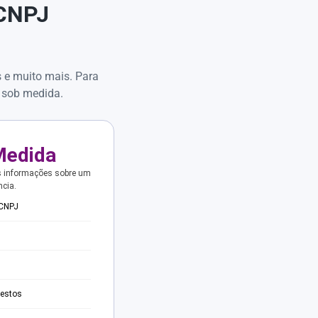
 CNPJ
s e muito mais. Para
 sob medida.
Medida
s informações sobre um
ncia.
 CNPJ
testos