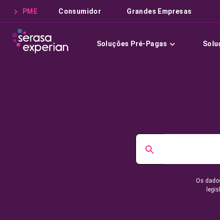
PME
Consumidor
Grandes Empresas
Soluções Pré-Pagas
Solu
Os dados
legis