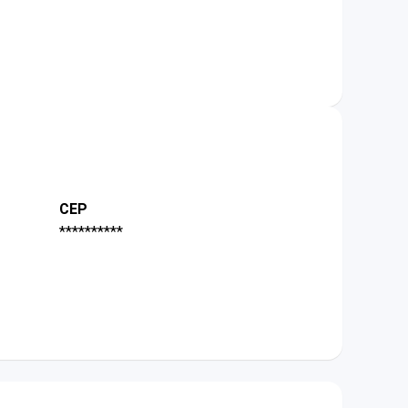
CEP
**********