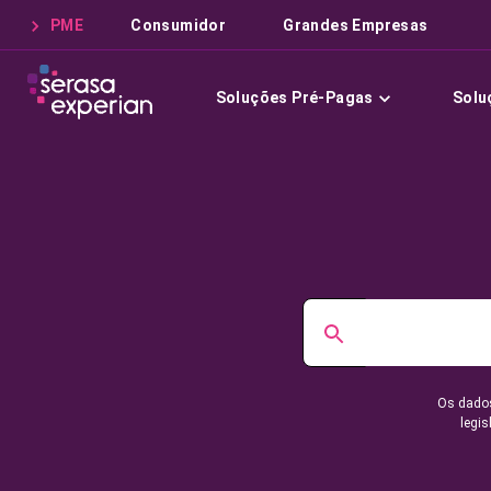
PME
Consumidor
Grandes Empresas
Soluções Pré-Pagas
Solu
Os dados
legis