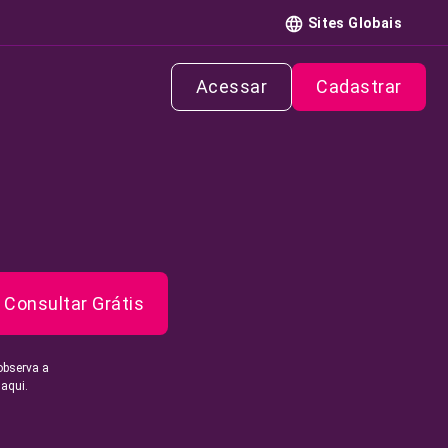
Sites Globais
Acessar
Cadastrar
Consultar Grátis
observa a
 aqui.