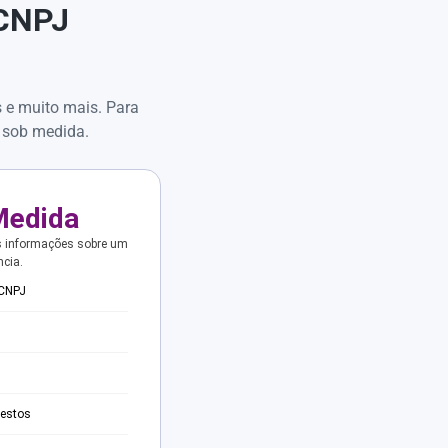
 CNPJ
s e muito mais. Para
 sob medida.
Medida
s informações sobre um
ncia.
 CNPJ
testos