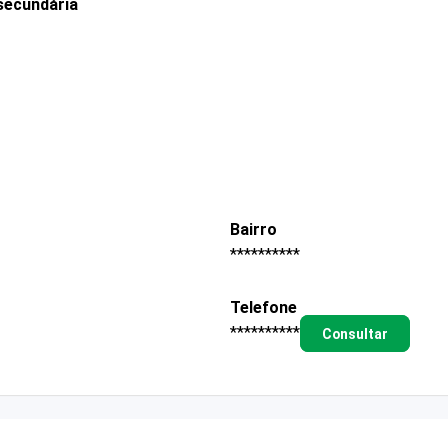
secundária
Bairro
**********
Telefone
**********
Consultar