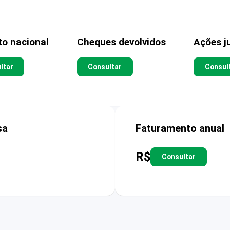
to nacional
Cheques devolvidos
Ações ju
ltar
Consultar
Consul
sa
Faturamento anual
R$
Consultar