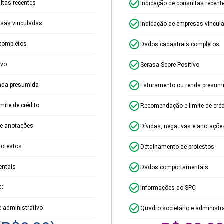
ltas recentes
Indicação de consultas recent
esas vinculadas
Indicação de empresas vincul
completos
Dados cadastrais completos
ivo
Serasa Score Positivo
nda presumida
Faturamento ou renda presum
ite de crédito
Recomendação e limite de créd
 e anotações
Dívidas, negativas e anotaçõe
rotestos
Detalhamento de protestos
ntais
Dados comportamentais
PC
Informações do SPC
e administrativo
Quadro societário e administr