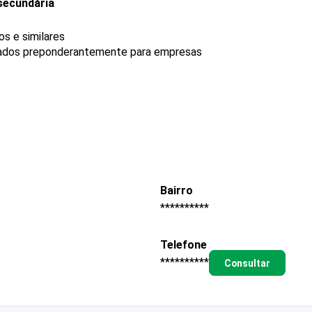
secundária
s e similares
rados preponderantemente para empresas
Bairro
**********
Telefone
**********
Consultar