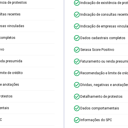
ência de protestos
Indicação de existência de pro
ltas recentes
Indicação de consultas recent
esas vinculadas
Indicação de empresas vincul
completos
Dados cadastrais completos
ivo
Serasa Score Positivo
nda presumida
Faturamento ou renda presum
ite de crédito
Recomendação e limite de créd
 e anotações
Dívidas, negativas e anotaçõe
rotestos
Detalhamento de protestos
ntais
Dados comportamentais
PC
Informações do SPC