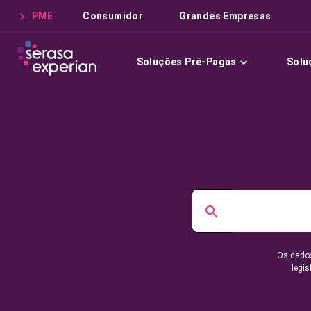
PME
Consumidor
Grandes Empresas
Soluções Pré-Pagas
Solu
Os dados
legis