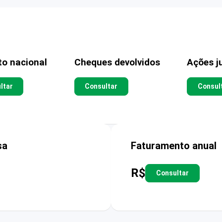
to nacional
Cheques devolvidos
Ações ju
ltar
Consultar
Consul
sa
Faturamento anual
R$
Consultar