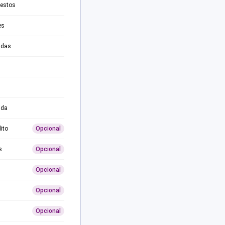
testos
es
adas
ida
ito
Opcional
s
Opcional
Opcional
Opcional
Opcional