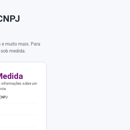
 CNPJ
s e muito mais. Para
 sob medida.
Medida
s informações sobre um
ncia.
 CNPJ