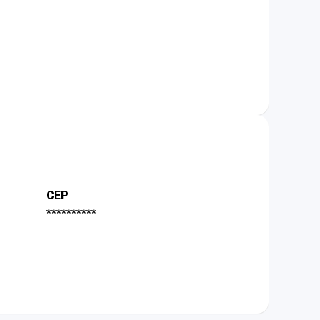
CEP
**********