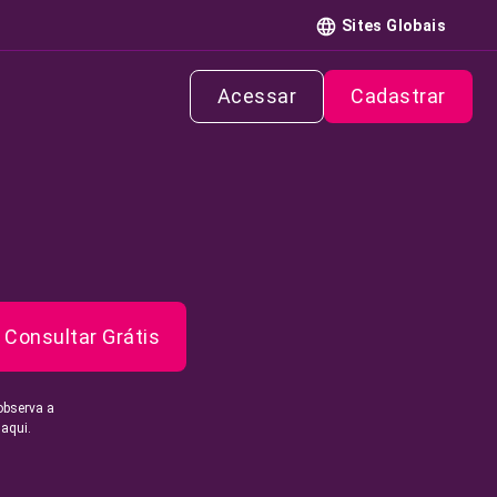
Sites Globais
Acessar
Cadastrar
Consultar Grátis
observa a
 aqui.