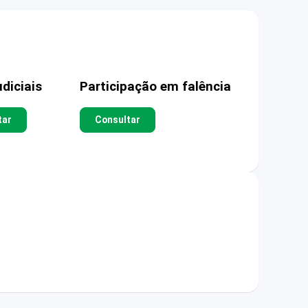
diciais
Participação em falência
tar
Consultar