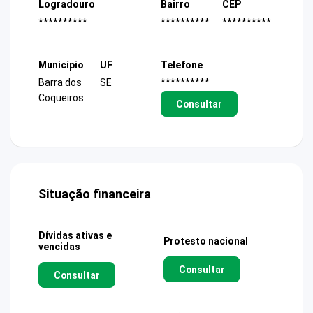
Logradouro
Bairro
CEP
**********
**********
**********
Município
UF
Telefone
Barra dos
SE
**********
Coqueiros
Consultar
Situação financeira
Dívidas ativas e
Protesto nacional
vencidas
Consultar
Consultar