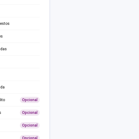
testos
es
adas
ida
ito
Opcional
s
Opcional
Opcional
Opcional