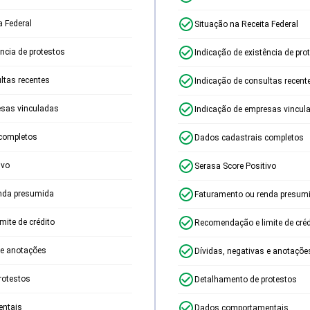
a Federal
Situação na Receita Federal
ência de protestos
Indicação de existência de pro
ltas recentes
Indicação de consultas recent
esas vinculadas
Indicação de empresas vincul
completos
Dados cadastrais completos
ivo
Serasa Score Positivo
nda presumida
Faturamento ou renda presum
ite de crédito
Recomendação e limite de créd
 e anotações
Dívidas, negativas e anotaçõe
rotestos
Detalhamento de protestos
ntais
Dados comportamentais