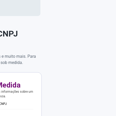
 CNPJ
s e muito mais. Para
 sob medida.
Medida
s informações sobre um
ncia.
 CNPJ