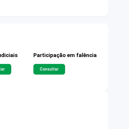
diciais
Participação em falência
tar
Consultar