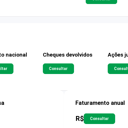
to nacional
Cheques devolvidos
Ações ju
ltar
Consultar
Consul
sa
Faturamento anual
R$
Consultar