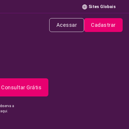
Sites Globais
Acessar
Cadastrar
Consultar Grátis
observa a
 aqui.