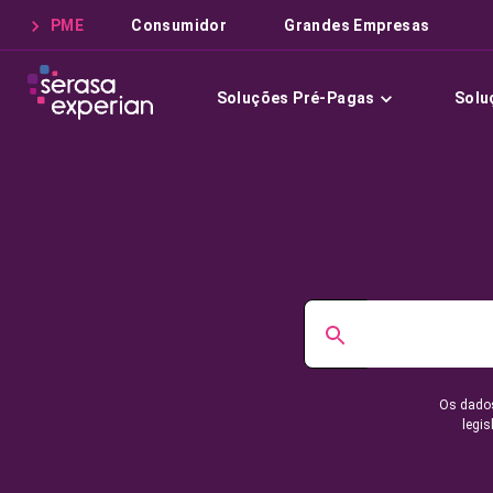
PME
Consumidor
Grandes Empresas
Soluções Pré-Pagas
Solu
Os dados
legis