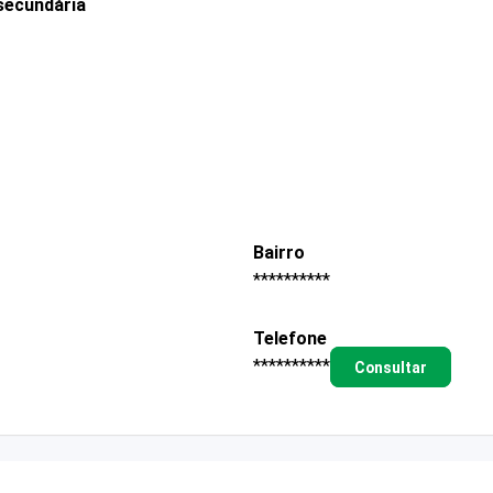
secundária
Bairro
**********
Telefone
**********
Consultar