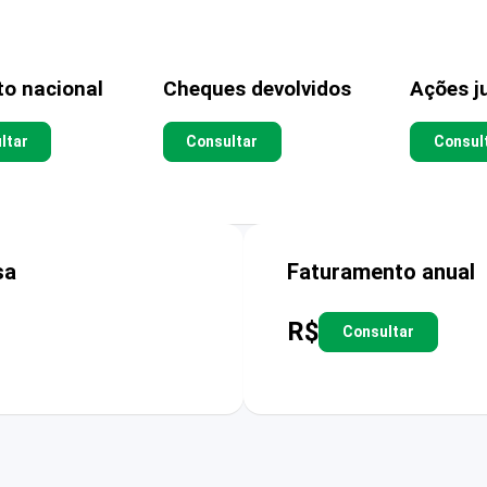
to nacional
Cheques devolvidos
Ações ju
ltar
Consultar
Consul
sa
Faturamento anual
R$
Consultar