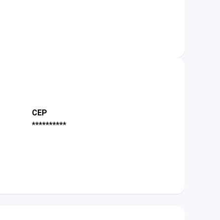
CEP
**********