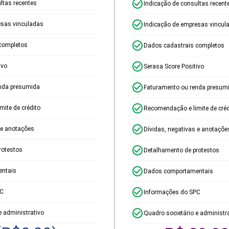
ltas recentes
Indicação de consultas recent
esas vinculadas
Indicação de empresas vincul
completos
Dados cadastrais completos
ivo
Serasa Score Positivo
nda presumida
Faturamento ou renda presum
ite de crédito
Recomendação e limite de créd
 e anotações
Dívidas, negativas e anotaçõe
rotestos
Detalhamento de protestos
ntais
Dados comportamentais
PC
Informações do SPC
e administrativo
Quadro societário e administr