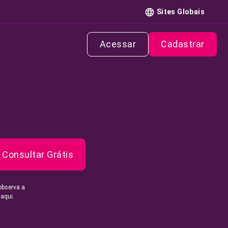
Sites Globais
Acessar
Cadastrar
Consultar Grátis
observa a
 aqui.