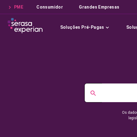
PME
Consumidor
Grandes Empresas
Soluções Pré-Pagas
Solu
Os dados
legis