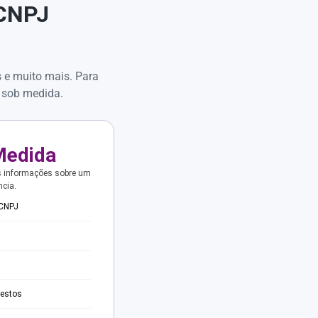
 CNPJ
s e muito mais. Para
 sob medida.
Medida
s informações sobre um
ncia.
 CNPJ
testos