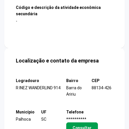
Código e descrição da atividade econômica
secundária
-
Localização e contato da empresa
Logradouro
Bairro
CEP
R INEZ WANDERLIND 914
Barra do
88134-426
Aririu
Município
UF
Telefone
Palhoca
SC
**********
Consultar