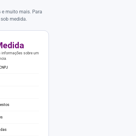
s e muito mais. Para
 sob medida.
Medida
s informações sobre um
ncia.
 CNPJ
testos
es
adas