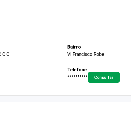
Bairro
 C C
Vl Francisco Robe
Telefone
**********
Consultar