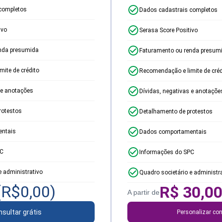
completos
Dados cadastrais completos
ivo
Serasa Score Positivo
nda presumida
Faturamento ou renda presum
ite de crédito
Recomendação e limite de créd
 e anotações
Dívidas, negativas e anotaçõe
rotestos
Detalhamento de protestos
ntais
Dados comportamentais
PC
Informações do SPC
e administrativo
Quadro societário e administr
(R$
0,00
)
R$
30,0
A partir de
sultar grátis
Personalizar con