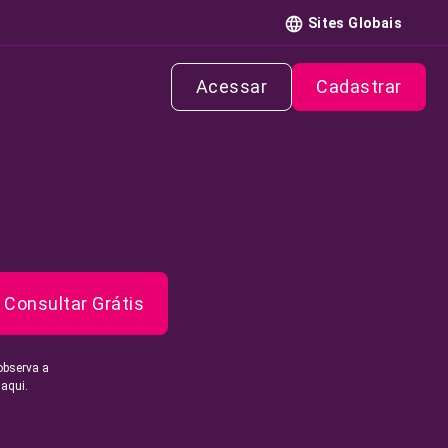
Sites Globais
Acessar
Cadastrar
Consultar Grátis
observa a
 aqui.