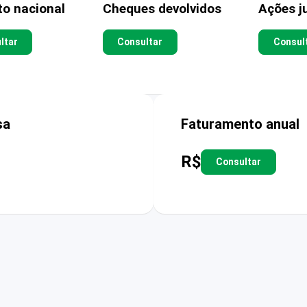
to nacional
Cheques devolvidos
Ações ju
ltar
Consultar
Consul
sa
Faturamento anual
R$
Consultar