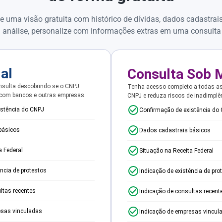
e uma visão gratuita com histórico de dívidas, dados cadastrai
 análise, personalize com informações extras em uma consulta
ial
Consulta Sob 
sulta descobrindo se o CNPJ
Tenha acesso completo a todas a
 com bancos e outras empresas.
CNPJ e reduza riscos de inadimplê
istência do CNPJ
Confirmação de existência do
básicos
Dados cadastrais básicos
a Federal
Situação na Receita Federal
ência de protestos
Indicação de existência de pro
ltas recentes
Indicação de consultas recent
esas vinculadas
Indicação de empresas vincul