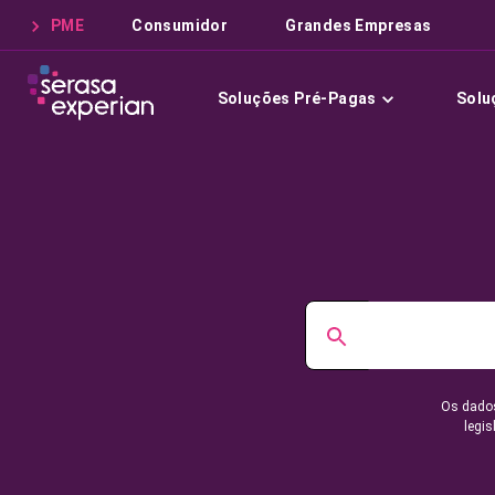
PME
Consumidor
Grandes Empresas
Soluções Pré-Pagas
Solu
Os dados
legis