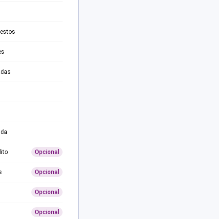
testos
es
adas
ida
ito
Opcional
s
Opcional
Opcional
Opcional