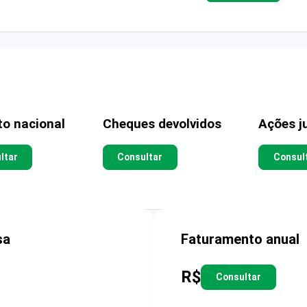
to nacional
Cheques devolvidos
Ações ju
ltar
Consultar
Consul
sa
Faturamento anual
R$
Consultar