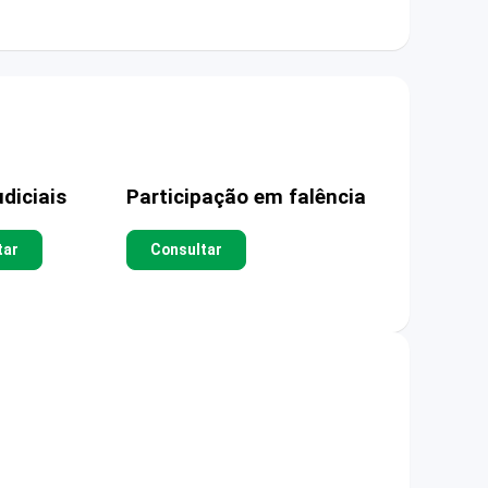
diciais
Participação em falência
tar
Consultar