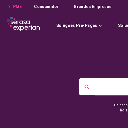
PME
Consumidor
Grandes Empresas
Soluções Pré-Pagas
Solu
Os dados
legis