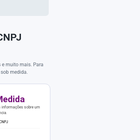
 CNPJ
s e muito mais. Para
 sob medida.
Medida
s informações sobre um
ncia.
 CNPJ