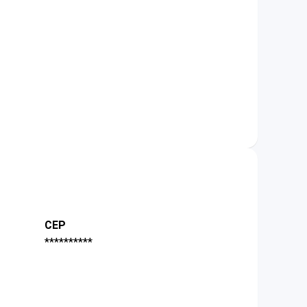
CEP
**********