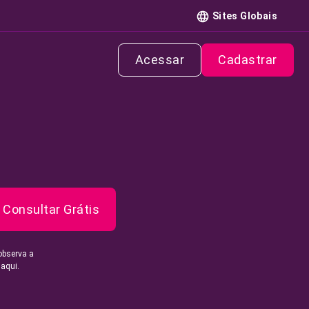
Sites Globais
Acessar
Cadastrar
Consultar Grátis
observa a
 aqui.