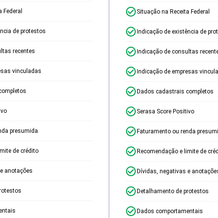
a Federal
Situação na Receita Federal
ência de protestos
Indicação de existência de pro
ltas recentes
Indicação de consultas recent
esas vinculadas
Indicação de empresas vincul
completos
Dados cadastrais completos
ivo
Serasa Score Positivo
nda presumida
Faturamento ou renda presum
ite de crédito
Recomendação e limite de créd
 e anotações
Dívidas, negativas e anotaçõe
rotestos
Detalhamento de protestos
ntais
Dados comportamentais