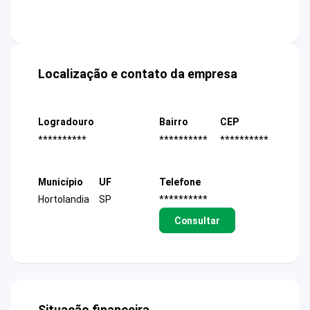
Localização e contato da empresa
Logradouro
Bairro
CEP
**********
**********
**********
Município
UF
Telefone
Hortolandia
SP
**********
Consultar
Situação financeira