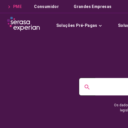
PME
Consumidor
Grandes Empresas
Soluções Pré-Pagas
Solu
Os dados
legis