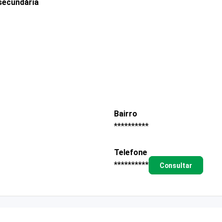
secundária
Bairro
**********
Telefone
**********
Consultar