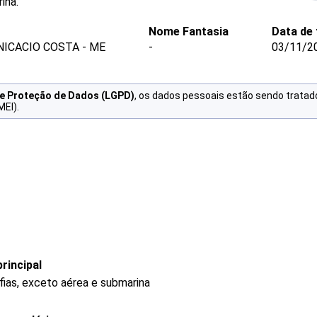
ina.
Nome Fantasia
Data de
NICACIO COSTA - ME
-
03/11/2
de Proteção de Dados (LGPD)
, os dados pessoais estão sendo tratad
MEI).
rincipal
fias, exceto aérea e submarina