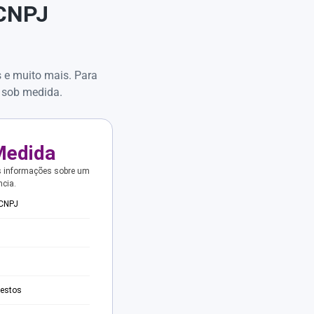
 CNPJ
s e muito mais. Para
 sob medida.
Medida
s informações sobre um
ncia.
 CNPJ
testos