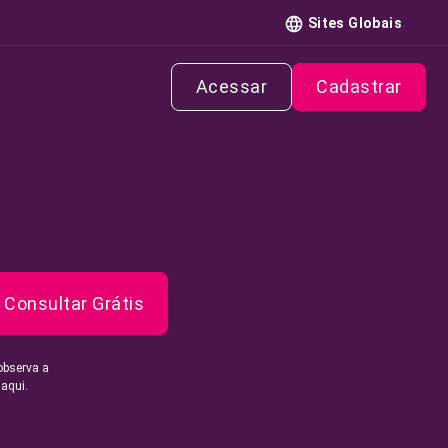
Sites Globais
Acessar
Cadastrar
Consultar Grátis
observa a
 aqui.