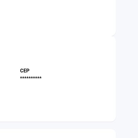
CEP
**********