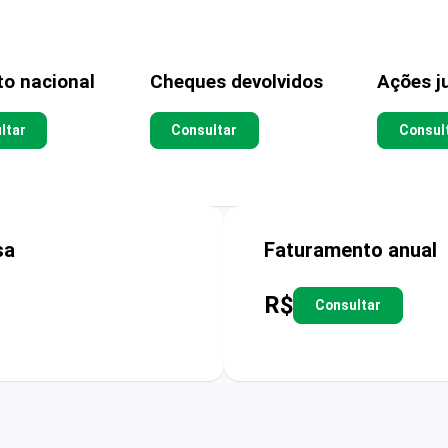
to nacional
Cheques devolvidos
Ações ju
ltar
Consultar
Consul
sa
Faturamento anual
R$
Consultar