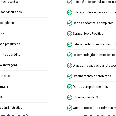
ltas recentes
Indicação de consultas recent
esas vinculadas
Indicação de empresas vincul
completos
Dados cadastrais completos
ivo
Serasa Score Positivo
nda presumida
Faturamento ou renda presum
ite de crédito
Recomendação e limite de créd
 e anotações
Dívidas, negativas e anotaçõe
rotestos
Detalhamento de protestos
ntais
Dados comportamentais
PC
Informações do SPC
e administrativo
Quadro societário e administr