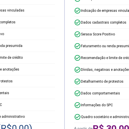
esas vinculadas
Indicação de empresas vincul
completos
Dados cadastrais completos
ivo
Serasa Score Positivo
nda presumida
Faturamento ou renda presum
ite de crédito
Recomendação e limite de créd
 e anotações
Dívidas, negativas e anotaçõe
rotestos
Detalhamento de protestos
ntais
Dados comportamentais
PC
Informações do SPC
e administrativo
Quadro societário e administr
(R$
0,00
)
R$
30,0
A partir de