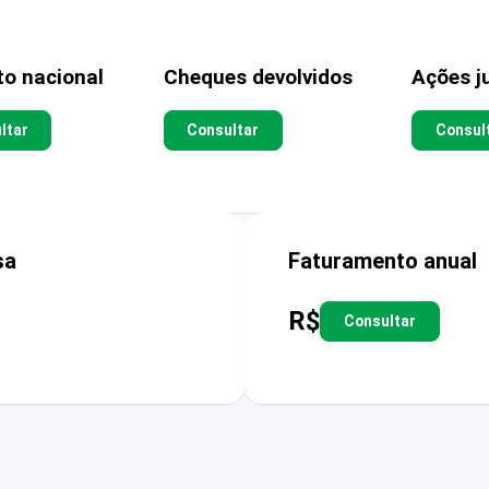
to nacional
Cheques devolvidos
Ações ju
ltar
Consultar
Consul
sa
Faturamento anual
R$
Consultar