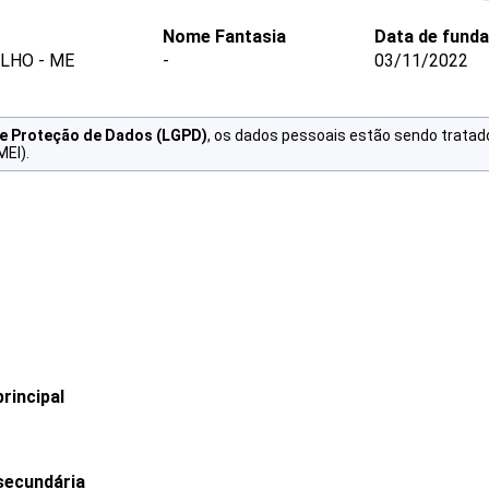
Nome Fantasia
Data de fund
ILHO - ME
-
03/11/2022
de Proteção de Dados (LGPD)
, os dados pessoais estão sendo tratad
MEI).
rincipal
secundária