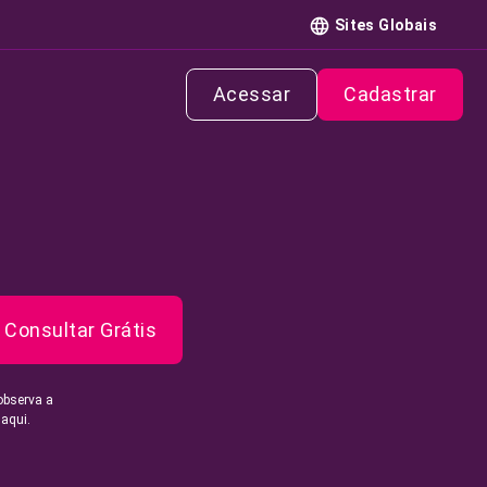
Sites Globais
Acessar
Cadastrar
Consultar Grátis
observa a
 aqui.