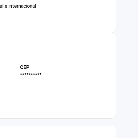
l e internacional
CEP
**********