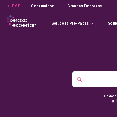
PME
Consumidor
Grandes Empresas
Soluções Pré-Pagas
Solu
Os dados
legis