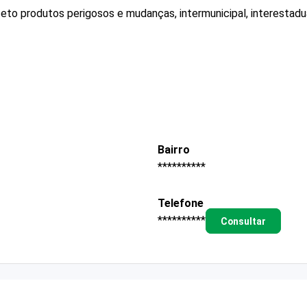
eto produtos perigosos e mudanças, intermunicipal, interestadua
Bairro
**********
Telefone
**********
Consultar