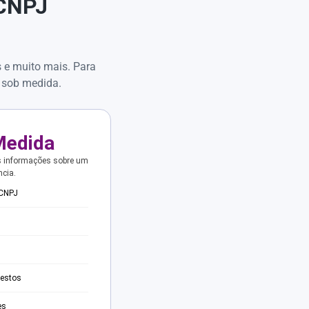
 CNPJ
s e muito mais. Para
 sob medida.
Medida
s informações sobre um
ncia.
 CNPJ
testos
es