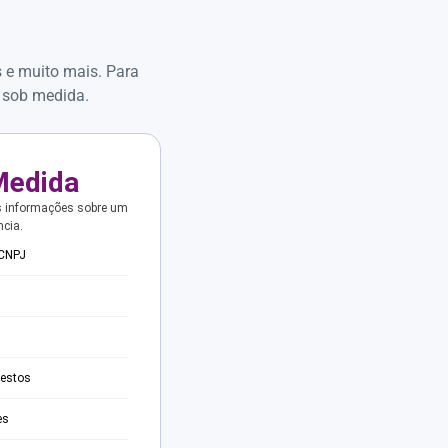
s e muito mais. Para
 sob medida.
Medida
s informações sobre um
ncia.
 CNPJ
testos
es