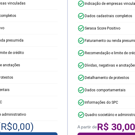
esas vinculadas
Indicação de empresas vincul
completos
Dados cadastrais completos
ivo
Serasa Score Positivo
nda presumida
Faturamento ou renda presum
ite de crédito
Recomendação e limite de créd
 e anotações
Dívidas, negativas e anotaçõe
rotestos
Detalhamento de protestos
ntais
Dados comportamentais
PC
Informações do SPC
e administrativo
Quadro societário e administr
(R$
0,00
)
R$
30,0
A partir de