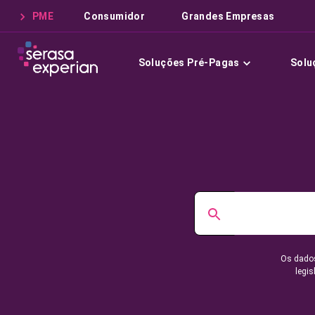
PME
Consumidor
Grandes Empresas
Soluções Pré-Pagas
Solu
Os dados
legis