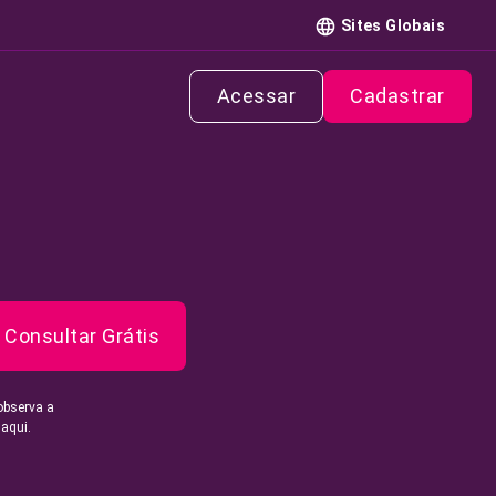
Sites Globais
Acessar
Cadastrar
Consultar Grátis
observa a
 aqui.