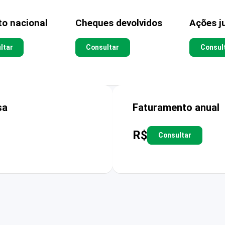
to nacional
Cheques devolvidos
Ações ju
ltar
Consultar
Consul
sa
Faturamento anual
R$
Consultar