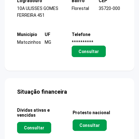
Logradouro
Bairro
CEP
10A ULISSES GOMES
Florestal
35720-000
FERREIRA 451
Município
UF
Telefone
Matozinhos
MG
**********
Consultar
Situação financeira
Dívidas ativas e
Protesto nacional
vencidas
Consultar
Consultar