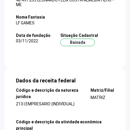
48.497.235 LEONARDO FELIX COSTA ALMEIDA FILHO -
ME
Nome Fantasia
LF GAMES
Data de fundação
Situação Cadastral
03/11/2022
Baixada
Dados da receita federal
Código e descrição da natureza
Matriz/Filial
jurídica
MATRIZ
213 | EMPRESARIO (INDIVIDUAL)
Código e descrição da atividade econômica
principal