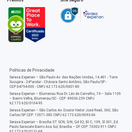
Políticas de Privacidade
Serasa Experian – São Paulo Av. das Nações Unidas, 14.401 - Torre
Sucupira - 24ºandar - Chácara Santo Antônio, São Paulo/SP -
CEP:04794-000 - CNPJ 62.173.620/0001-80
Serasa Experian – Blumenau Rua Dr. Léo de Carvalho, 74 – Sala 1105
– Bairro Velha, Blumenau/SC - CEP: 89036-239 CNPJ
62.173.620/0104-95
Serasa Experian – São Carlos Av. Doutor Heitor José Reali, 360, São
Carlos/SP CEP: 13571-385 CNPJ 62.173.620/0093-06
Serasa Experian – Brasília ST SCN, S/N, Qd 02, Bl C, 109, Sl 301, Ed.
Paulo Sarasate Bairro Asa Sul, Brasília – DF CEP: 70302-911 CNPJ
62.173.620/0131-68