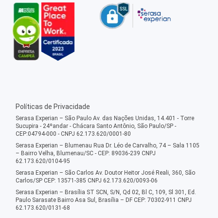
Políticas de Privacidade
Serasa Experian – São Paulo Av. das Nações Unidas, 14.401 - Torre
Sucupira - 24ºandar - Chácara Santo Antônio, São Paulo/SP -
CEP:04794-000 - CNPJ 62.173.620/0001-80
Serasa Experian – Blumenau Rua Dr. Léo de Carvalho, 74 – Sala 1105
– Bairro Velha, Blumenau/SC - CEP: 89036-239 CNPJ
62.173.620/0104-95
Serasa Experian – São Carlos Av. Doutor Heitor José Reali, 360, São
Carlos/SP CEP: 13571-385 CNPJ 62.173.620/0093-06
Serasa Experian – Brasília ST SCN, S/N, Qd 02, Bl C, 109, Sl 301, Ed.
Paulo Sarasate Bairro Asa Sul, Brasília – DF CEP: 70302-911 CNPJ
62.173.620/0131-68