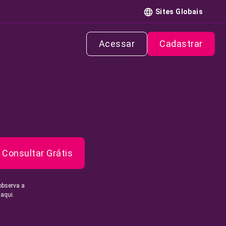
Sites Globais
Acessar
Cadastrar
Consultar Grátis
observa a
 aqui.