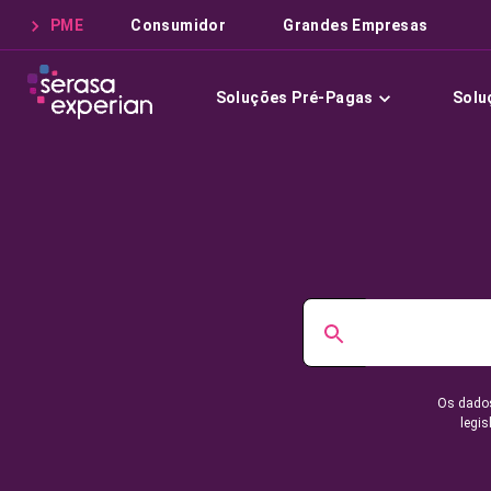
PME
Consumidor
Grandes Empresas
Soluções Pré-Pagas
Solu
Os dados
legis