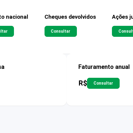
to nacional
Cheques devolvidos
Ações ju
ltar
Consultar
Consul
sa
Faturamento anual
R$
Consultar