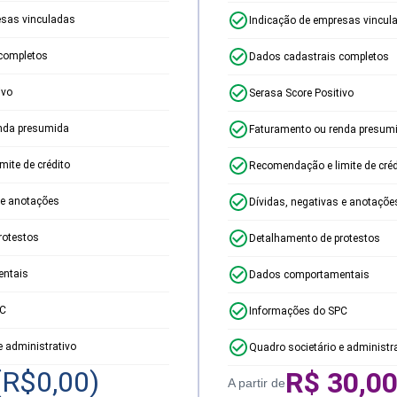
esas vinculadas
Indicação de empresas vincul
completos
Dados cadastrais completos
ivo
Serasa Score Positivo
nda presumida
Faturamento ou renda presum
ite de crédito
Recomendação e limite de créd
 e anotações
Dívidas, negativas e anotaçõe
rotestos
Detalhamento de protestos
ntais
Dados comportamentais
PC
Informações do SPC
e administrativo
Quadro societário e administr
(R$
0,00
)
R$
30,0
A partir de