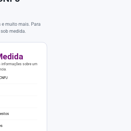
s e muito mais. Para
 sob medida.
Medida
s informações sobre um
ncia.
 CNPJ
testos
es