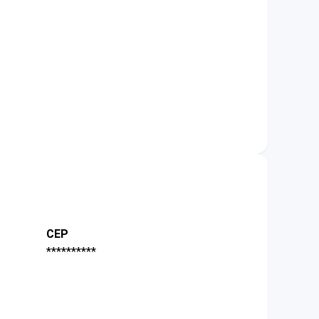
CEP
**********