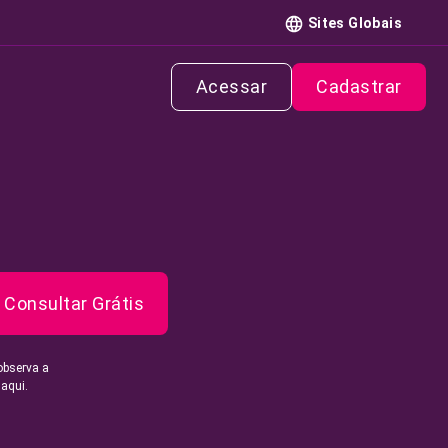
Sites Globais
Acessar
Cadastrar
Consultar Grátis
observa a
 aqui.