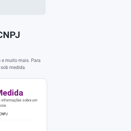
 CNPJ
s e muito mais. Para
 sob medida.
Medida
s informações sobre um
ncia.
 CNPJ