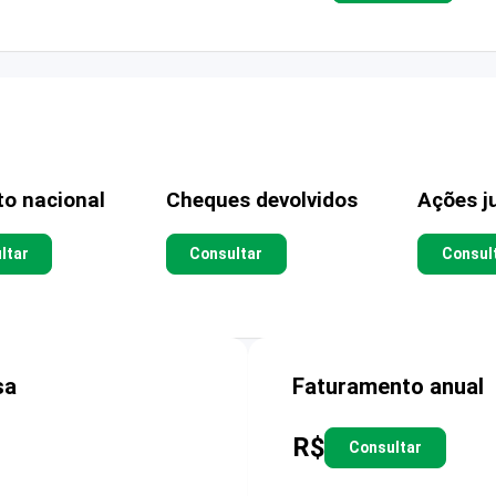
to nacional
Cheques devolvidos
Ações ju
ltar
Consultar
Consul
sa
Faturamento anual
R$
Consultar