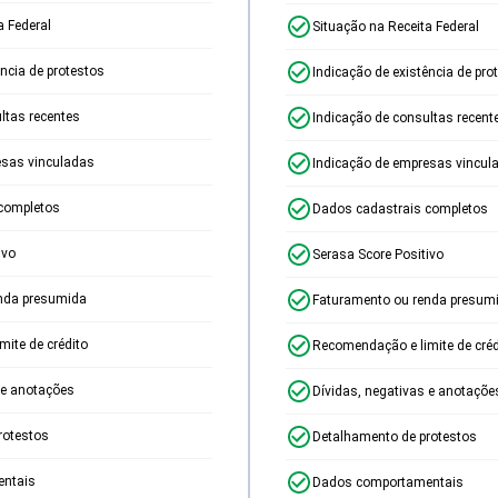
a Federal
Situação na Receita Federal
ência de protestos
Indicação de existência de pro
ltas recentes
Indicação de consultas recent
esas vinculadas
Indicação de empresas vincul
completos
Dados cadastrais completos
ivo
Serasa Score Positivo
nda presumida
Faturamento ou renda presum
ite de crédito
Recomendação e limite de créd
 e anotações
Dívidas, negativas e anotaçõe
rotestos
Detalhamento de protestos
ntais
Dados comportamentais