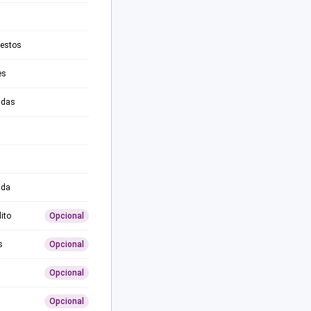
testos
es
adas
ida
ito
Opcional
s
Opcional
Opcional
Opcional