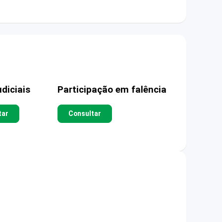
diciais
Participação em falência
tar
Consultar