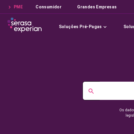
PME
Consumidor
Grandes Empresas
Soluções Pré-Pagas
Solu
Os dados
legis