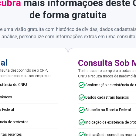
ubra
mais informações deste
de forma gratuita
e uma visão gratuita com histórico de dívidas, dados cadastrai
 análise, personalize com informações extras em uma consulta
ial
Consulta Sob 
sulta descobrindo se o CNPJ
Tenha acesso completo a todas a
 com bancos e outras empresas.
CNPJ e reduza riscos de inadimplê
istência do CNPJ
Confirmação de existência do
básicos
Dados cadastrais básicos
a Federal
Situação na Receita Federal
ência de protestos
Indicação de existência de pro
ltas recentes
Indicação de consultas recent