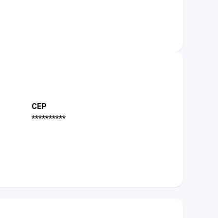
CEP
**********