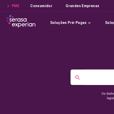
PME
Consumidor
Grandes Empresas
Soluções Pré-Pagas
Solu
Os dados
legis