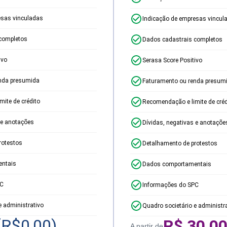
esas vinculadas
Indicação de empresas vincul
completos
Dados cadastrais completos
ivo
Serasa Score Positivo
nda presumida
Faturamento ou renda presum
ite de crédito
Recomendação e limite de créd
 e anotações
Dívidas, negativas e anotaçõe
rotestos
Detalhamento de protestos
ntais
Dados comportamentais
PC
Informações do SPC
e administrativo
Quadro societário e administr
(R$
0,00
)
R$
30,0
A partir de