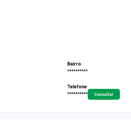
Bairro
**********
Telefone
**********
Consultar