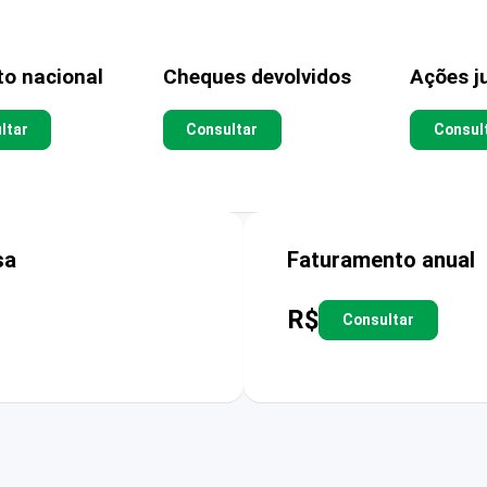
to nacional
Cheques devolvidos
Ações ju
ltar
Consultar
Consul
sa
Faturamento anual
R$
Consultar