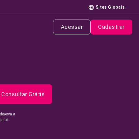
Sites Globais
Acessar
Cadastrar
Consultar Grátis
observa a
 aqui.