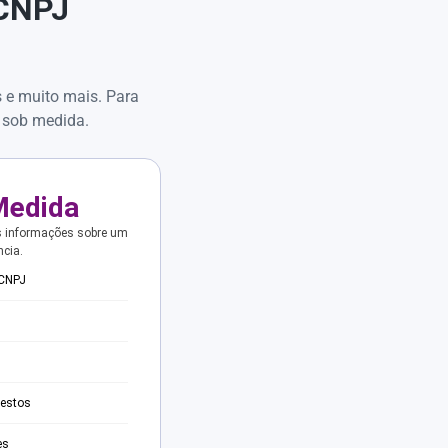
 CNPJ
s e muito mais. Para
 sob medida.
Medida
s informações sobre um
ncia.
 CNPJ
testos
es