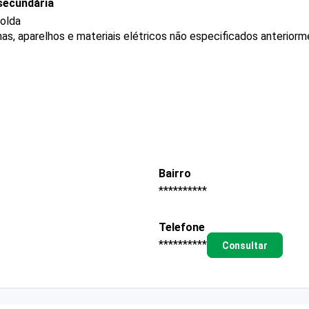
secundária
solda
s, aparelhos e materiais elétricos não especificados anterior
Bairro
**********
Telefone
**********
Consultar