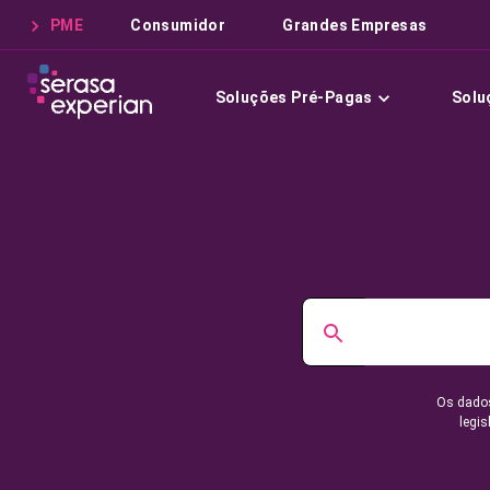
PME
Consumidor
Grandes Empresas
Soluções Pré-Pagas
Solu
Os dados
legis