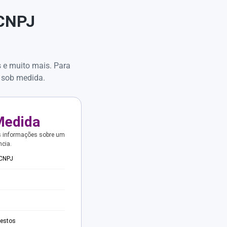
 CNPJ
s e muito mais. Para
 sob medida.
Medida
s informações sobre um
ncia.
 CNPJ
testos