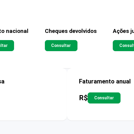
to nacional
Cheques devolvidos
Ações ju
ltar
Consultar
Consul
sa
Faturamento anual
R$
Consultar