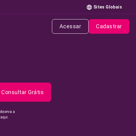
Sites Globais
Acessar
Cadastrar
Consultar Grátis
observa a
 aqui.