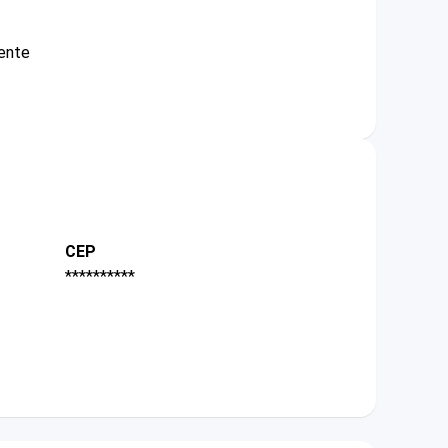
mente
CEP
**********