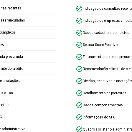
ltas recentes
Indicação de consultas recent
esas vinculadas
Indicação de empresas vincul
completos
Dados cadastrais completos
ivo
Serasa Score Positivo
nda presumida
Faturamento ou renda presum
ite de crédito
Recomendação e limite de créd
 e anotações
Dívidas, negativas e anotaçõe
rotestos
Detalhamento de protestos
ntais
Dados comportamentais
PC
Informações do SPC
e administrativo
Quadro societário e administr