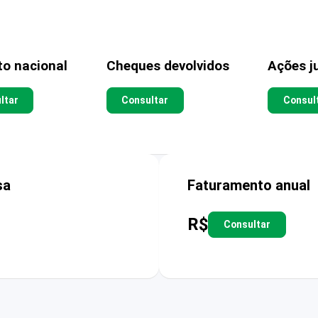
to nacional
Cheques devolvidos
Ações ju
ltar
Consultar
Consul
sa
Faturamento anual
R$
Consultar