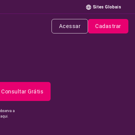
Sites Globais
Acessar
Cadastrar
Consultar Grátis
observa a
 aqui.