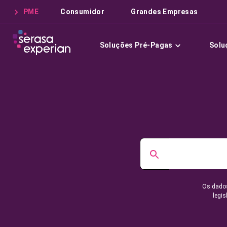
PME
Consumidor
Grandes Empresas
Soluções Pré-Pagas
Solu
Os dados
legis