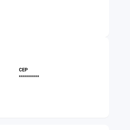
CEP
**********