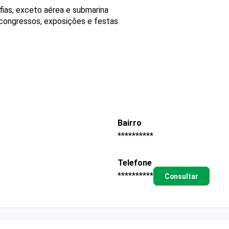
fias, exceto aérea e submarina
 congressos, exposições e festas
Bairro
**********
Telefone
**********
Consultar