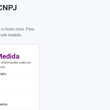
 CNPJ
s e muito mais. Para
 sob medida.
Medida
s informações sobre um
ncia.
 CNPJ
testos