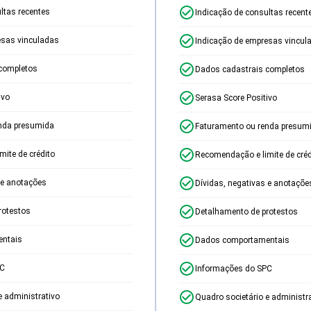
ltas recentes
Indicação de consultas recent
esas vinculadas
Indicação de empresas vincul
completos
Dados cadastrais completos
ivo
Serasa Score Positivo
nda presumida
Faturamento ou renda presum
ite de crédito
Recomendação e limite de créd
 e anotações
Dívidas, negativas e anotaçõe
rotestos
Detalhamento de protestos
ntais
Dados comportamentais
PC
Informações do SPC
e administrativo
Quadro societário e administr