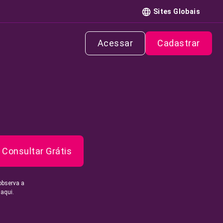
Sites Globais
Acessar
Cadastrar
Consultar Grátis
observa a
 aqui.