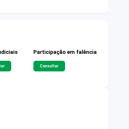
diciais
Participação em falência
tar
Consultar