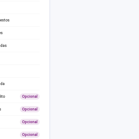
testos
es
adas
ida
ito
Opcional
s
Opcional
Opcional
Opcional