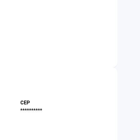
CEP
**********