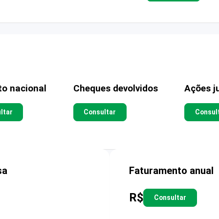
to nacional
Cheques devolvidos
Ações ju
ltar
Consultar
Consul
sa
Faturamento anual
R$
Consultar