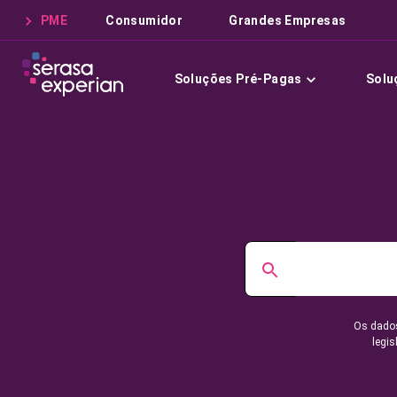
PME
Consumidor
Grandes Empresas
Soluções Pré-Pagas
Solu
Os dados
legis