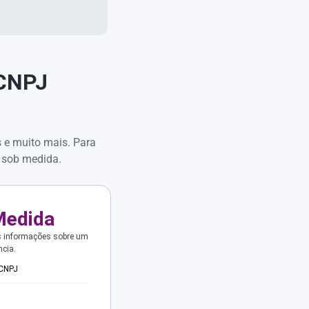
 CNPJ
s e muito mais. Para
 sob medida.
Medida
s informações sobre um
ncia.
 CNPJ