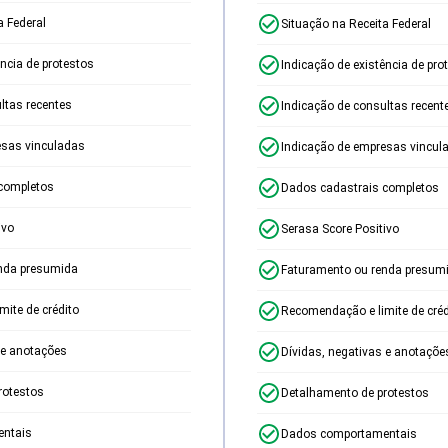
a Federal
Situação na Receita Federal
ência de protestos
Indicação de existência de pro
ltas recentes
Indicação de consultas recent
esas vinculadas
Indicação de empresas vincul
completos
Dados cadastrais completos
ivo
Serasa Score Positivo
nda presumida
Faturamento ou renda presum
ite de crédito
Recomendação e limite de créd
 e anotações
Dívidas, negativas e anotaçõe
rotestos
Detalhamento de protestos
ntais
Dados comportamentais