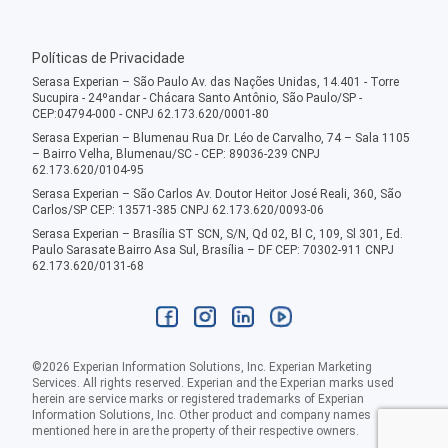
Políticas de Privacidade
Serasa Experian – São Paulo Av. das Nações Unidas, 14.401 - Torre
Sucupira - 24ºandar - Chácara Santo Antônio, São Paulo/SP -
CEP:04794-000 - CNPJ 62.173.620/0001-80
Serasa Experian – Blumenau Rua Dr. Léo de Carvalho, 74 – Sala 1105
– Bairro Velha, Blumenau/SC - CEP: 89036-239 CNPJ
62.173.620/0104-95
Serasa Experian – São Carlos Av. Doutor Heitor José Reali, 360, São
Carlos/SP CEP: 13571-385 CNPJ 62.173.620/0093-06
Serasa Experian – Brasília ST SCN, S/N, Qd 02, Bl C, 109, Sl 301, Ed.
Paulo Sarasate Bairro Asa Sul, Brasília – DF CEP: 70302-911 CNPJ
62.173.620/0131-68
©
2026
Experian Information Solutions, Inc. Experian Marketing
Services. All rights reserved. Experian and the Experian marks used
herein are service marks or registered trademarks of Experian
Information Solutions, Inc. Other product and company names
mentioned here in are the property of their respective owners.