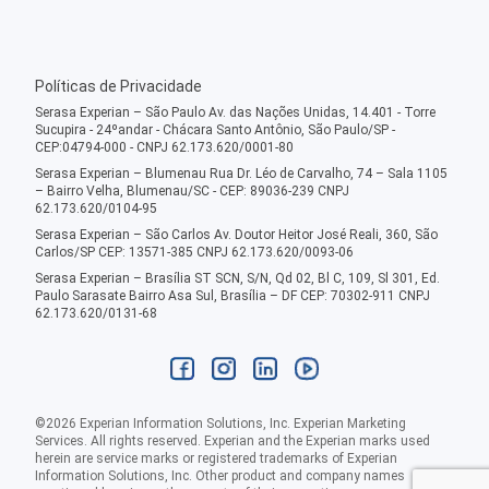
Políticas de Privacidade
Serasa Experian – São Paulo Av. das Nações Unidas, 14.401 - Torre
Sucupira - 24ºandar - Chácara Santo Antônio, São Paulo/SP -
CEP:04794-000 - CNPJ 62.173.620/0001-80
Serasa Experian – Blumenau Rua Dr. Léo de Carvalho, 74 – Sala 1105
– Bairro Velha, Blumenau/SC - CEP: 89036-239 CNPJ
62.173.620/0104-95
Serasa Experian – São Carlos Av. Doutor Heitor José Reali, 360, São
Carlos/SP CEP: 13571-385 CNPJ 62.173.620/0093-06
Serasa Experian – Brasília ST SCN, S/N, Qd 02, Bl C, 109, Sl 301, Ed.
Paulo Sarasate Bairro Asa Sul, Brasília – DF CEP: 70302-911 CNPJ
62.173.620/0131-68
©
2026
Experian Information Solutions, Inc. Experian Marketing
Services. All rights reserved. Experian and the Experian marks used
herein are service marks or registered trademarks of Experian
Information Solutions, Inc. Other product and company names