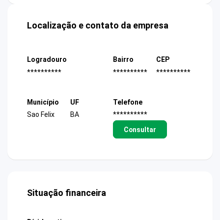
Localização e contato da empresa
Logradouro
Bairro
CEP
**********
**********
**********
Município
UF
Telefone
Sao Felix
BA
**********
Consultar
Situação financeira