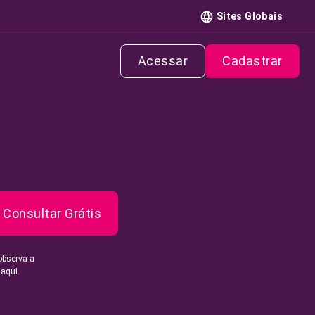
Sites Globais
Acessar
Cadastrar
Consultar Grátis
observa a
 aqui.