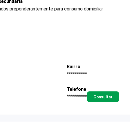
secundária
ados preponderantemente para consumo domiciliar
Bairro
**********
Telefone
**********
Consultar