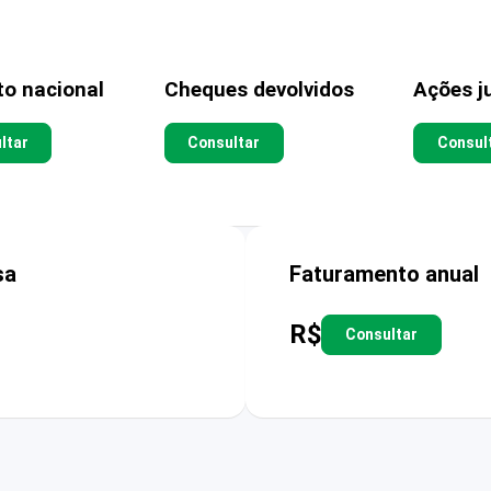
to nacional
Cheques devolvidos
Ações ju
ltar
Consultar
Consul
sa
Faturamento anual
R$
Consultar