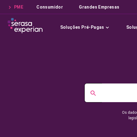
PME
Consumidor
Grandes Empresas
Soluções Pré-Pagas
Solu
Os dados
legis