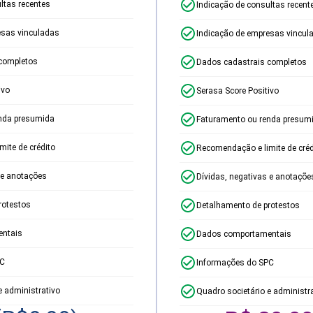
ltas recentes
Indicação de consultas recent
esas vinculadas
Indicação de empresas vincul
completos
Dados cadastrais completos
ivo
Serasa Score Positivo
nda presumida
Faturamento ou renda presum
ite de crédito
Recomendação e limite de créd
 e anotações
Dívidas, negativas e anotaçõe
rotestos
Detalhamento de protestos
ntais
Dados comportamentais
PC
Informações do SPC
e administrativo
Quadro societário e administr