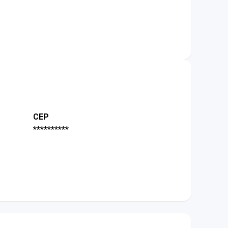
CEP
**********