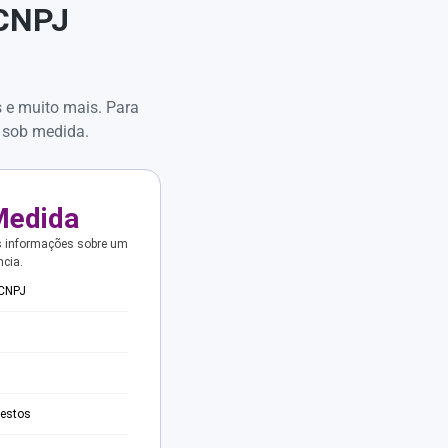
 CNPJ
s e muito mais. Para
 sob medida.
Medida
s informações sobre um
ncia.
 CNPJ
testos