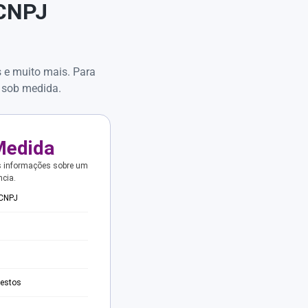
 CNPJ
s e muito mais. Para
 sob medida.
Medida
s informações sobre um
ncia.
 CNPJ
testos