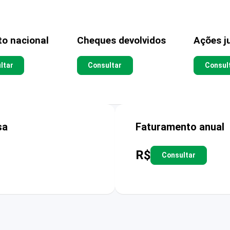
to nacional
Cheques devolvidos
Ações ju
ltar
Consultar
Consul
sa
Faturamento anual
R$
Consultar