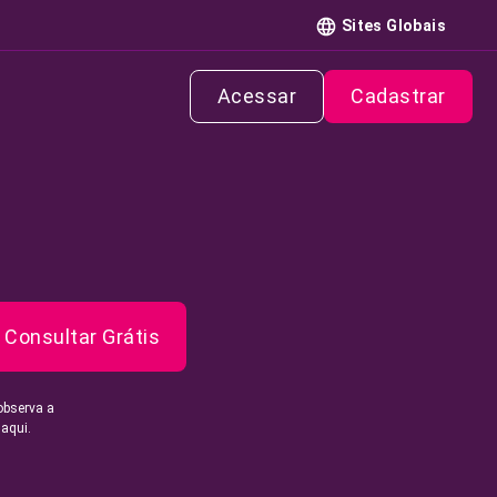
Sites Globais
Acessar
Cadastrar
Consultar Grátis
observa a
 aqui.