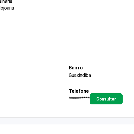
lheria
ojoaria
Bairro
Guaxindiba
Telefone
**********
Consultar