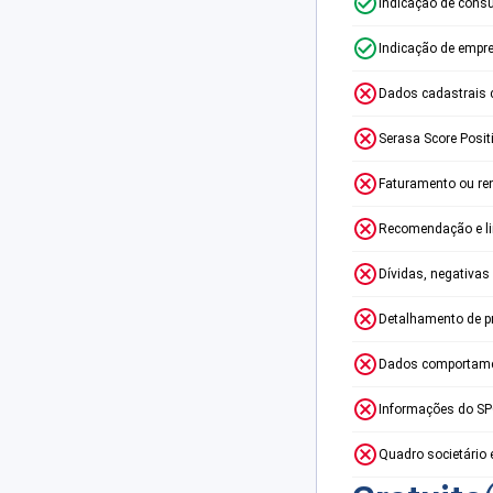
Indicação de consu
Indicação de empr
Dados cadastrais 
Serasa Score Posit
Faturamento ou re
Recomendação e lim
Dívidas, negativas
Detalhamento de p
Dados comportame
Informações do S
Quadro societário 