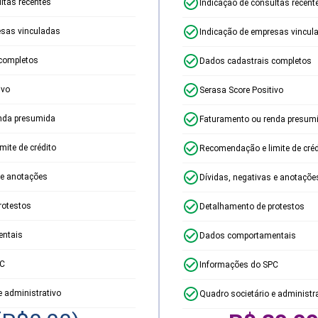
ltas recentes
Indicação de consultas recent
esas vinculadas
Indicação de empresas vincul
completos
Dados cadastrais completos
ivo
Serasa Score Positivo
nda presumida
Faturamento ou renda presum
ite de crédito
Recomendação e limite de créd
 e anotações
Dívidas, negativas e anotaçõe
rotestos
Detalhamento de protestos
ntais
Dados comportamentais
PC
Informações do SPC
e administrativo
Quadro societário e administr