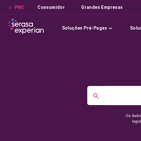
PME
Consumidor
Grandes Empresas
Soluções Pré-Pagas
Solu
Os dados
legis