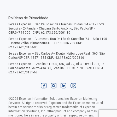
Políticas de Privacidade
Serasa Experian – São Paulo Av. das Nações Unidas, 14.401 - Torre
Sucupira - 24ºandar - Chácara Santo Antônio, São Paulo/SP -
CEP:04794-000 - CNPJ 62.173.620/0001-80
Serasa Experian – Blumenau Rua Dr. Léo de Carvalho, 74 – Sala 1105
– Bairro Velha, Blumenau/SC - CEP: 89036-239 CNPJ
62.173.620/0104-95
Serasa Experian – São Carlos Av. Doutor Heitor José Reali, 360, São
Carlos/SP CEP: 13571-385 CNPJ 62.173.620/0093-06
Serasa Experian – Brasília ST SCN, S/N, Qd 02, Bl C, 109, Sl 301, Ed.
Paulo Sarasate Bairro Asa Sul, Brasília – DF CEP: 70302-911 CNPJ
62.173.620/0131-68
©
2026
Experian Information Solutions, Inc. Experian Marketing
Services. All rights reserved. Experian and the Experian marks used
herein are service marks or registered trademarks of Experian
Information Solutions, Inc. Other product and company names
mentioned here in are the property of their respective owners.