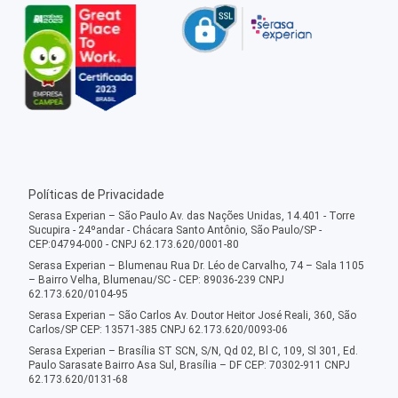
Políticas de Privacidade
Serasa Experian – São Paulo Av. das Nações Unidas, 14.401 - Torre
Sucupira - 24ºandar - Chácara Santo Antônio, São Paulo/SP -
CEP:04794-000 - CNPJ 62.173.620/0001-80
Serasa Experian – Blumenau Rua Dr. Léo de Carvalho, 74 – Sala 1105
– Bairro Velha, Blumenau/SC - CEP: 89036-239 CNPJ
62.173.620/0104-95
Serasa Experian – São Carlos Av. Doutor Heitor José Reali, 360, São
Carlos/SP CEP: 13571-385 CNPJ 62.173.620/0093-06
Serasa Experian – Brasília ST SCN, S/N, Qd 02, Bl C, 109, Sl 301, Ed.
Paulo Sarasate Bairro Asa Sul, Brasília – DF CEP: 70302-911 CNPJ
62.173.620/0131-68