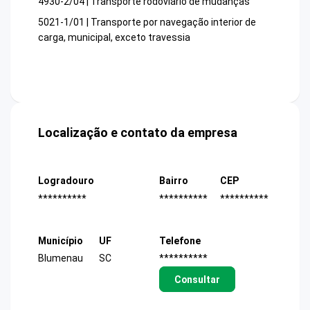
4930-2/04 | Transporte rodoviário de mudanças
5021-1/01 | Transporte por navegação interior de
carga, municipal, exceto travessia
Localização e contato da empresa
Logradouro
Bairro
CEP
**********
**********
**********
Município
UF
Telefone
Blumenau
SC
**********
Consultar