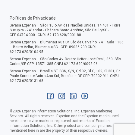
Políticas de Privacidade
Serasa Experian – São Paulo Av. das Nações Unidas, 14.401 - Torre
Sucupira - 24ºandar - Chácara Santo Antônio, São Paulo/SP -
CEP:04794-000 - CNPJ 62.173.620/0001-80
Serasa Experian – Blumenau Rua Dr. Léo de Carvalho, 74 – Sala 1105
– Bairro Velha, Blumenau/SC - CEP: 89036-239 CNPJ
62.173.620/0104-95
Serasa Experian – São Carlos Av. Doutor Heitor José Reali, 360, São
Carlos/SP CEP: 13571-385 CNPJ 62.173.620/0093-06
Serasa Experian – Brasília ST SCN, S/N, Qd 02, Bl C, 109, Sl 301, Ed.
Paulo Sarasate Bairro Asa Sul, Brasília – DF CEP: 70302-911 CNPJ
62.173.620/0131-68
©
2026
Experian Information Solutions, Inc. Experian Marketing
Services. All rights reserved. Experian and the Experian marks used
herein are service marks or registered trademarks of Experian
Information Solutions, Inc. Other product and company names
mentioned here in are the property of their respective owners.