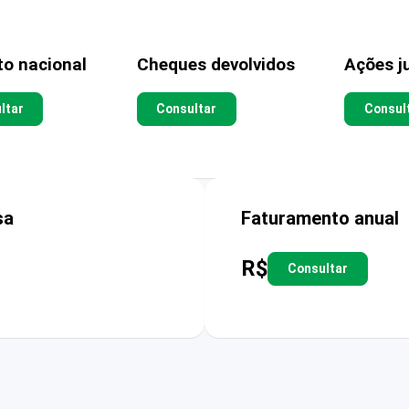
to nacional
Cheques devolvidos
Ações ju
ltar
Consultar
Consul
sa
Faturamento anual
R$
Consultar