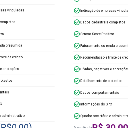
esas vinculadas
Indicação de empresas vincul
completos
Dados cadastrais completos
ivo
Serasa Score Positivo
nda presumida
Faturamento ou renda presum
ite de crédito
Recomendação e limite de créd
 e anotações
Dívidas, negativas e anotaçõe
rotestos
Detalhamento de protestos
ntais
Dados comportamentais
PC
Informações do SPC
e administrativo
Quadro societário e administr
(R$
0,00
)
R$
30,0
A partir de