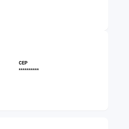
CEP
**********