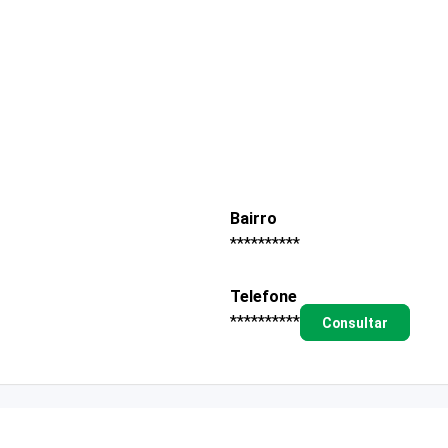
Bairro
**********
Telefone
**********
Consultar