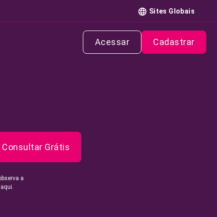
Sites Globais
Acessar
Cadastrar
Consultar Grátis
observa a
 aqui.