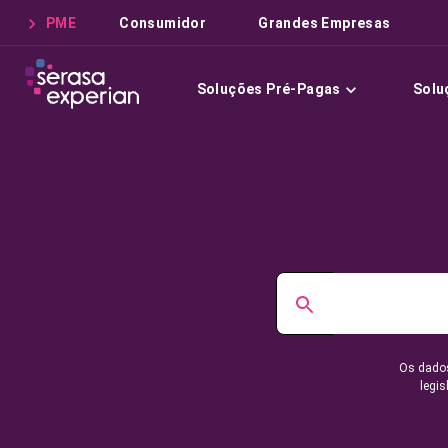
PME
Consumidor
Grandes Empresas
Soluções Pré-Pagas
Solu
Os dados
legis