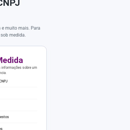
 CNPJ
s e muito mais. Para
 sob medida.
Medida
s informações sobre um
ncia.
 CNPJ
testos
es