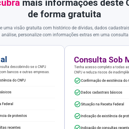
ubra
mais informações deste
de forma gratuita
e uma visão gratuita com histórico de dívidas, dados cadastrai
 análise, personalize com informações extras em uma consulta
ial
Consulta Sob 
sulta descobrindo se o CNPJ
Tenha acesso completo a todas a
 com bancos e outras empresas.
CNPJ e reduza riscos de inadimplê
istência do CNPJ
Confirmação de existência do
básicos
Dados cadastrais básicos
a Federal
Situação na Receita Federal
ência de protestos
Indicação de existência de pro
ltas recentes
Indicação de consultas recent