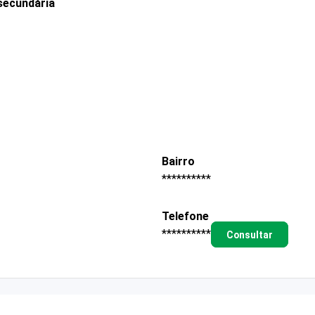
secundária
Bairro
**********
Telefone
**********
Consultar