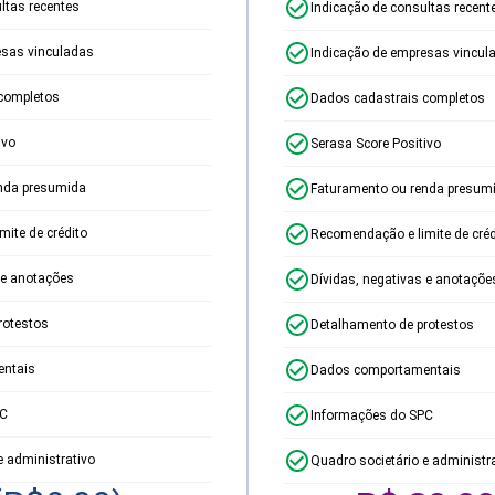
ltas recentes
Indicação de consultas recent
esas vinculadas
Indicação de empresas vincul
completos
Dados cadastrais completos
ivo
Serasa Score Positivo
nda presumida
Faturamento ou renda presum
ite de crédito
Recomendação e limite de créd
 e anotações
Dívidas, negativas e anotaçõe
rotestos
Detalhamento de protestos
ntais
Dados comportamentais
PC
Informações do SPC
e administrativo
Quadro societário e administr