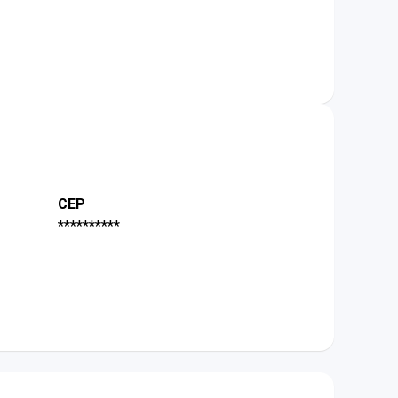
CEP
**********