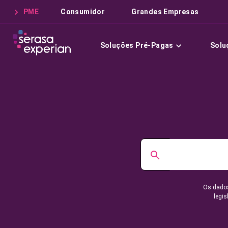
PME
Consumidor
Grandes Empresas
Soluções Pré-Pagas
Solu
Os dados
legis