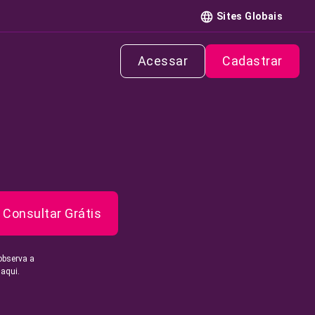
Sites Globais
Acessar
Cadastrar
Consultar Grátis
observa a
 aqui.