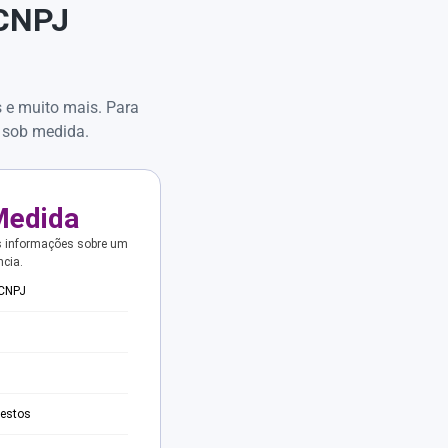
 CNPJ
s e muito mais. Para
 sob medida.
Medida
s informações sobre um
ncia.
 CNPJ
testos