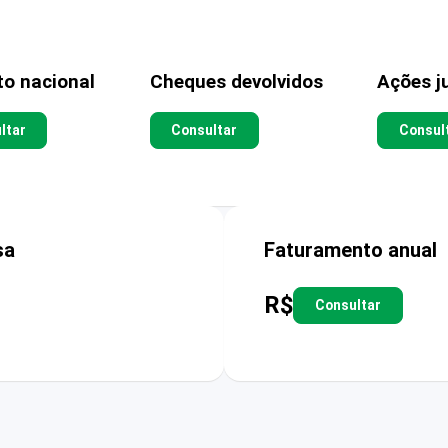
to nacional
Cheques devolvidos
Ações ju
ltar
Consultar
Consul
sa
Faturamento anual
R$
Consultar