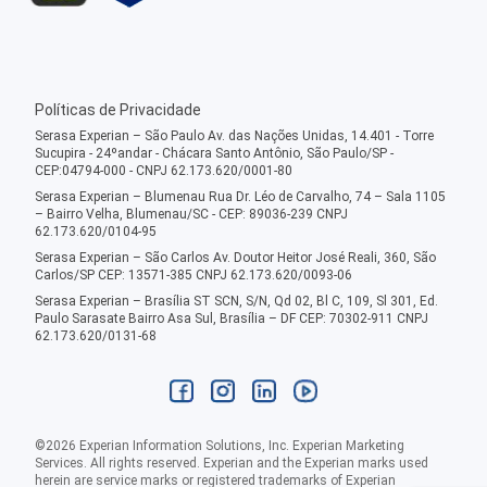
Políticas de Privacidade
Serasa Experian – São Paulo Av. das Nações Unidas, 14.401 - Torre
Sucupira - 24ºandar - Chácara Santo Antônio, São Paulo/SP -
CEP:04794-000 - CNPJ 62.173.620/0001-80
Serasa Experian – Blumenau Rua Dr. Léo de Carvalho, 74 – Sala 1105
– Bairro Velha, Blumenau/SC - CEP: 89036-239 CNPJ
62.173.620/0104-95
Serasa Experian – São Carlos Av. Doutor Heitor José Reali, 360, São
Carlos/SP CEP: 13571-385 CNPJ 62.173.620/0093-06
Serasa Experian – Brasília ST SCN, S/N, Qd 02, Bl C, 109, Sl 301, Ed.
Paulo Sarasate Bairro Asa Sul, Brasília – DF CEP: 70302-911 CNPJ
62.173.620/0131-68
©
2026
Experian Information Solutions, Inc. Experian Marketing
Services. All rights reserved. Experian and the Experian marks used
herein are service marks or registered trademarks of Experian