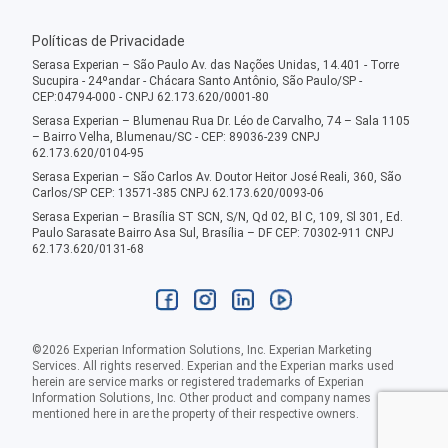
Políticas de Privacidade
Serasa Experian – São Paulo Av. das Nações Unidas, 14.401 - Torre
Sucupira - 24ºandar - Chácara Santo Antônio, São Paulo/SP -
CEP:04794-000 - CNPJ 62.173.620/0001-80
Serasa Experian – Blumenau Rua Dr. Léo de Carvalho, 74 – Sala 1105
– Bairro Velha, Blumenau/SC - CEP: 89036-239 CNPJ
62.173.620/0104-95
Serasa Experian – São Carlos Av. Doutor Heitor José Reali, 360, São
Carlos/SP CEP: 13571-385 CNPJ 62.173.620/0093-06
Serasa Experian – Brasília ST SCN, S/N, Qd 02, Bl C, 109, Sl 301, Ed.
Paulo Sarasate Bairro Asa Sul, Brasília – DF CEP: 70302-911 CNPJ
62.173.620/0131-68
©
2026
Experian Information Solutions, Inc. Experian Marketing
Services. All rights reserved. Experian and the Experian marks used
herein are service marks or registered trademarks of Experian
Information Solutions, Inc. Other product and company names
mentioned here in are the property of their respective owners.