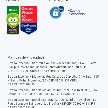
Políticas de Privacidade
Serasa Experian – São Paulo Av. das Nações Unidas, 14.401 - Torre
Sucupira - 24ºandar - Chácara Santo Antônio, São Paulo/SP -
CEP:04794-000 - CNPJ 62.173.620/0001-80
Serasa Experian – Blumenau Rua Dr. Léo de Carvalho, 74 – Sala 1105
– Bairro Velha, Blumenau/SC - CEP: 89036-239 CNPJ
62.173.620/0104-95
Serasa Experian – São Carlos Av. Doutor Heitor José Reali, 360, São
Carlos/SP CEP: 13571-385 CNPJ 62.173.620/0093-06
Serasa Experian – Brasília ST SCN, S/N, Qd 02, Bl C, 109, Sl 301, Ed.
Paulo Sarasate Bairro Asa Sul, Brasília – DF CEP: 70302-911 CNPJ
62.173.620/0131-68