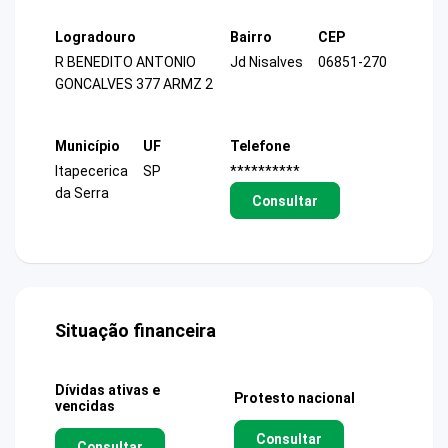
Logradouro
Bairro
CEP
R BENEDITO ANTONIO
Jd Nisalves
06851-270
GONCALVES 377 ARMZ 2
Município
UF
Telefone
Itapecerica
SP
**********
da Serra
Consultar
Situação financeira
Dívidas ativas e
Protesto nacional
vencidas
Consultar
Consultar