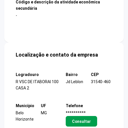
Código e descrição da atividade econômica
secundária
-
Localização e contato da empresa
Logradouro
Bairro
CEP
R VSC DE ITABORAI 100
Jd Leblon
31540-460
CASA 2
Município
UF
Telefone
Belo
MG
**********
Horizonte
Consultar