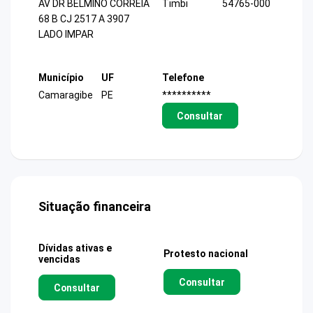
AV DR BELMINO CORREIA
Timbi
54765-000
68 B CJ 2517 A 3907
LADO IMPAR
Município
UF
Telefone
Camaragibe
PE
**********
Consultar
Situação financeira
Dívidas ativas e
Protesto nacional
vencidas
Consultar
Consultar