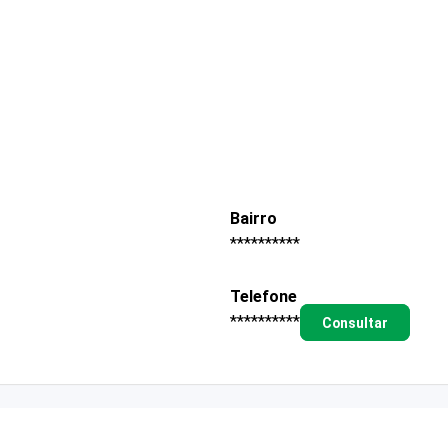
Bairro
**********
Telefone
**********
Consultar