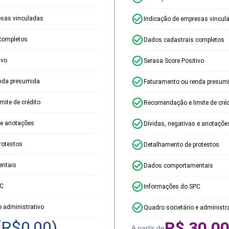
esas vinculadas
Indicação de empresas vincul
completos
Dados cadastrais completos
ivo
Serasa Score Positivo
nda presumida
Faturamento ou renda presum
ite de crédito
Recomendação e limite de créd
 e anotações
Dívidas, negativas e anotaçõe
rotestos
Detalhamento de protestos
ntais
Dados comportamentais
PC
Informações do SPC
e administrativo
Quadro societário e administr
(R$
0,00
)
R$
30,0
A partir de