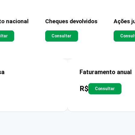
to nacional
Cheques devolvidos
Ações ju
ltar
Consultar
Consul
sa
Faturamento anual
R$
Consultar