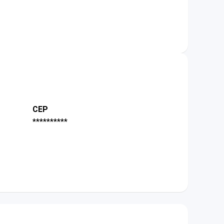
CEP
**********