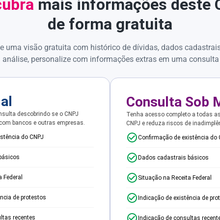
ubra
mais informações deste
de forma gratuita
e uma visão gratuita com histórico de dívidas, dados cadastrai
 análise, personalize com informações extras em uma consulta
ial
Consulta Sob 
sulta descobrindo se o CNPJ
Tenha acesso completo a todas a
 com bancos e outras empresas.
CNPJ e reduza riscos de inadimplê
istência do CNPJ
Confirmação de existência do
básicos
Dados cadastrais básicos
a Federal
Situação na Receita Federal
ência de protestos
Indicação de existência de pro
ltas recentes
Indicação de consultas recent