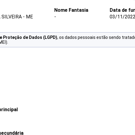
Nome Fantasia
Data de fu
SILVEIRA - ME
-
03/11/202
de Proteção de Dados (LGPD)
, os dados pessoais estão sendo tratad
MEI).
rincipal
secundária