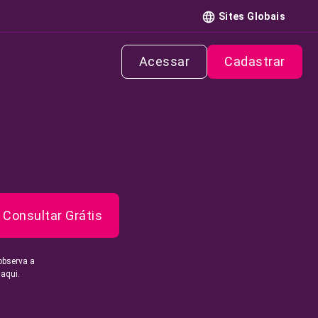
Sites Globais
Acessar
Cadastrar
Consultar Grátis
observa a
 aqui.