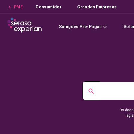
PME
Consumidor
Grandes Empresas
Soluções Pré-Pagas
Solu
Os dados
legis