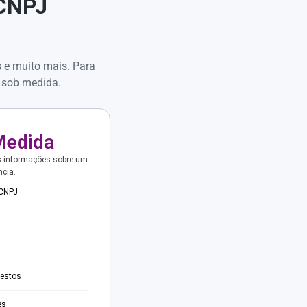
 CNPJ
s e muito mais. Para
 sob medida.
Medida
s informações sobre um
ncia.
 CNPJ
testos
es