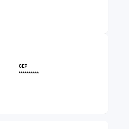
CEP
**********