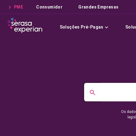
PME
Consumidor
Grandes Empresas
Soluções Pré-Pagas
Solu
Os dados
legis