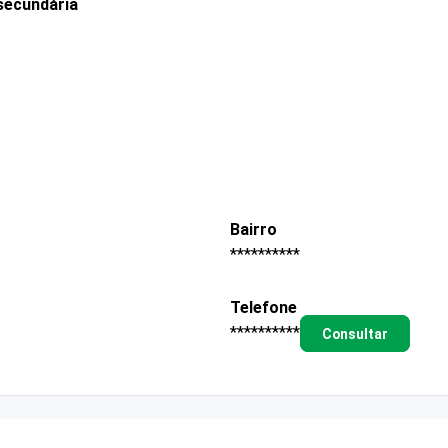
secundária
Bairro
**********
Telefone
**********
Consultar