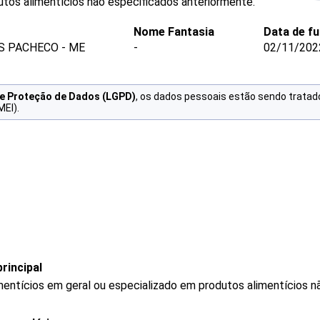
utos alimentícios não especificados anteriormente.
Nome Fantasia
Data de f
S PACHECO - ME
-
02/11/202
de Proteção de Dados (LGPD)
, os dados pessoais estão sendo tratad
MEI).
rincipal
mentícios em geral ou especializado em produtos alimentícios 