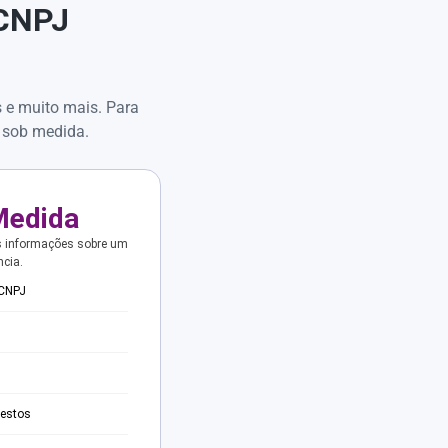
 CNPJ
s e muito mais. Para
 sob medida.
Medida
s informações sobre um
ncia.
 CNPJ
testos