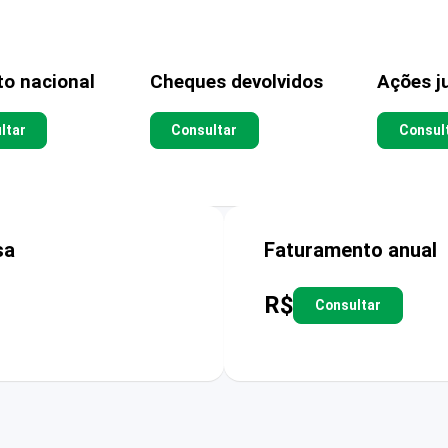
to nacional
Cheques devolvidos
Ações ju
ltar
Consultar
Consul
sa
Faturamento anual
R$
Consultar