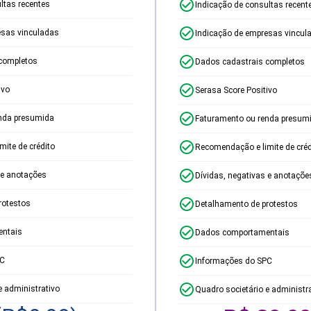
ltas recentes
Indicação de consultas recent
esas vinculadas
Indicação de empresas vincul
completos
Dados cadastrais completos
ivo
Serasa Score Positivo
nda presumida
Faturamento ou renda presum
ite de crédito
Recomendação e limite de créd
 e anotações
Dívidas, negativas e anotaçõe
rotestos
Detalhamento de protestos
ntais
Dados comportamentais
PC
Informações do SPC
e administrativo
Quadro societário e administr