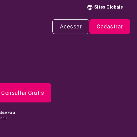
Sites Globais
Acessar
Cadastrar
Consultar Grátis
observa a
 aqui.