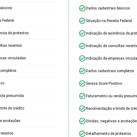
básicos
Dados cadastrais básicos
a Federal
Situação na Receita Federal
ência de protestos
Indicação de existência de pro
ltas recentes
Indicação de consultas recent
esas vinculadas
Indicação de empresas vincul
completos
Dados cadastrais completos
ivo
Serasa Score Positivo
nda presumida
Faturamento ou renda presum
ite de crédito
Recomendação e limite de créd
 e anotações
Dívidas, negativas e anotaçõe
rotestos
Detalhamento de protestos