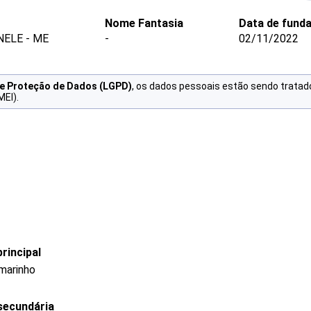
Nome Fantasia
Data de fund
NELE - ME
-
02/11/2022
de Proteção de Dados (LGPD)
, os dados pessoais estão sendo tratad
MEI).
rincipal
rmarinho
secundária