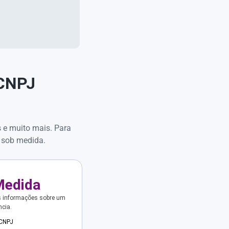
 CNPJ
s e muito mais. Para
 sob medida.
Medida
s informações sobre um
ncia.
 CNPJ