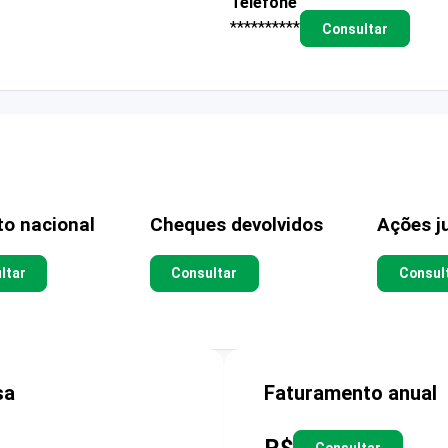
Telefone
**********
Consultar
to nacional
Cheques devolvidos
Ações ju
ltar
Consultar
Consul
sa
Faturamento anual
R$