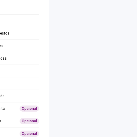
testos
es
adas
ida
ito
Opcional
s
Opcional
Opcional