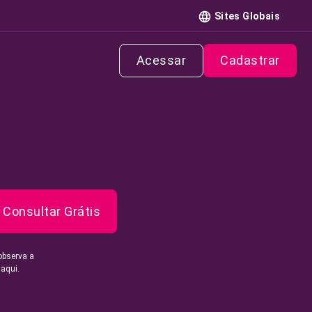
Sites Globais
Acessar
Cadastrar
Consultar Grátis
observa a
 aqui.