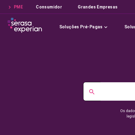
PME
Consumidor
Grandes Empresas
Soluções Pré-Pagas
Solu
Os dados
legis