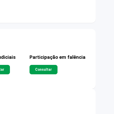
diciais
Participação em falência
tar
Consultar