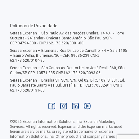
Políticas de Privacidade
Serasa Experian – São Paulo Av. das Nações Unidas, 14.401 - Torre
Sucupira - 24ºandar - Chácara Santo Antônio, São Paulo/SP -
CEP:04794-000 - CNPJ 62.173.620/0001-80
Serasa Experian – Blumenau Rua Dr. Léo de Carvalho, 74 – Sala 1105
– Bairro Velha, Blumenau/SC - CEP: 89036-239 CNPJ
62.173.620/0104-95
Serasa Experian – São Carlos Av. Doutor Heitor José Reali, 360, São
Carlos/SP CEP: 13571-385 CNPJ 62.173.620/0093-06
Serasa Experian – Brasília ST SCN, S/N, Qd 02, Bl C, 109, Sl 301, Ed.
Paulo Sarasate Bairro Asa Sul, Brasília – DF CEP: 70302-911 CNPJ
62.173.620/0131-68
©
2026
Experian Information Solutions, Inc. Experian Marketing
Services. All rights reserved. Experian and the Experian marks used
herein are service marks or registered trademarks of Experian
Information Solutions, Inc. Other product and company names