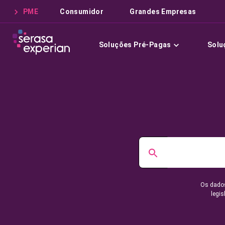
PME
Consumidor
Grandes Empresas
Soluções Pré-Pagas
Solu
Os dados
legis