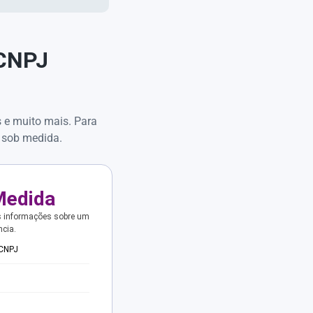
 CNPJ
s e muito mais. Para
 sob medida.
Medida
s informações sobre um
ncia.
 CNPJ