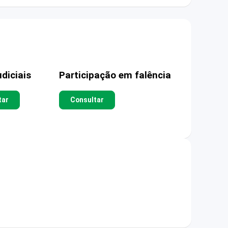
diciais
Participação em falência
tar
Consultar