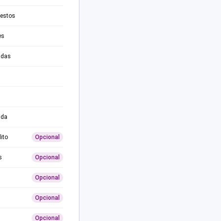
testos
es
adas
ida
ito
Opcional
s
Opcional
Opcional
Opcional
Opcional