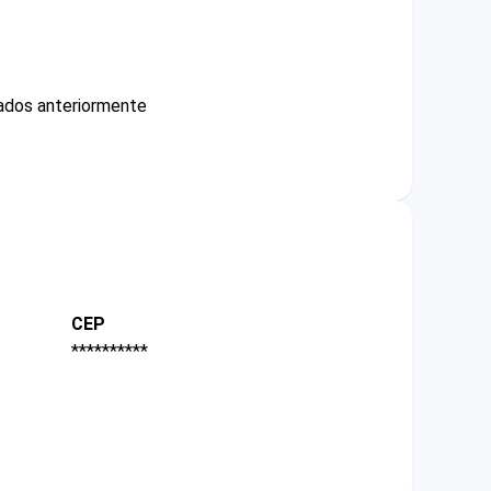
ados anteriormente
CEP
**********