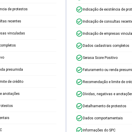
ência de protestos
Indicação de existência de pro
ltas recentes
Indicação de consultas recent
esas vinculadas
Indicação de empresas vincul
completos
Dados cadastrais completos
ivo
Serasa Score Positivo
nda presumida
Faturamento ou renda presum
ite de crédito
Recomendação e limite de créd
 e anotações
Dívidas, negativas e anotaçõe
rotestos
Detalhamento de protestos
ntais
Dados comportamentais
PC
Informações do SPC