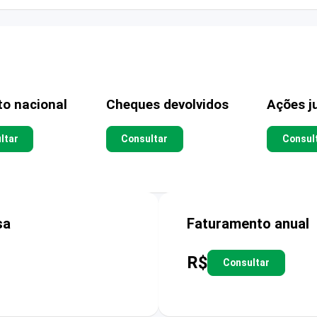
to nacional
Cheques devolvidos
Ações ju
ltar
Consultar
Consul
sa
Faturamento anual
R$
Consultar