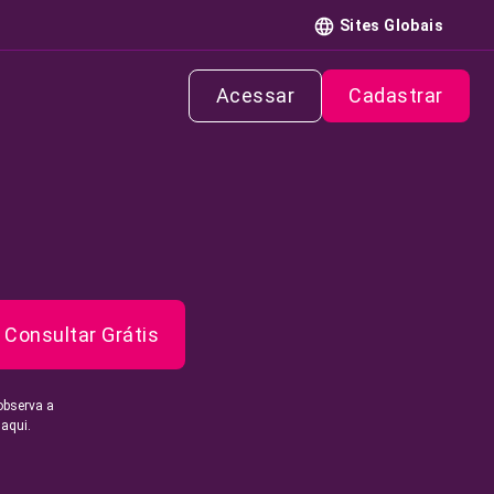
Sites Globais
Acessar
Cadastrar
Consultar Grátis
observa a
 aqui.